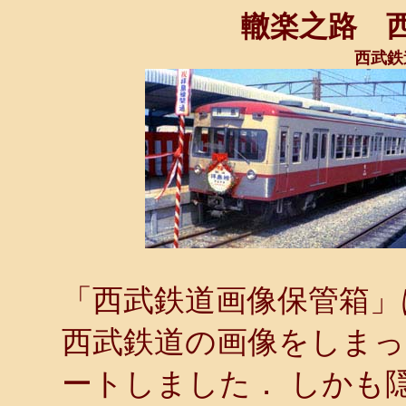
轍楽之路 
西武鉄
「西武鉄道画像保管箱」
西武鉄道の画像をしま
ートしました． しかも