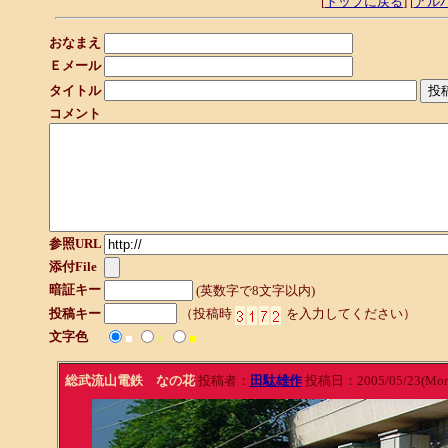
[
トップに戻る
] [
アル
おなまえ
Ｅメール
タイトル
コメント
参照URL
添付File
暗証キー
(英数字で8文字以内)
投稿キー
（投稿時
を入力してください）
文字色
■
■
■
総武流山電鉄 なの花
投稿者：
田駄雄作
投稿日：2005/05/23(Mon)