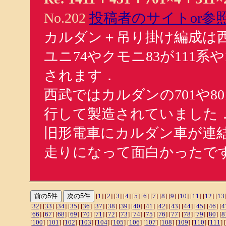
No.202
投稿者のサイトor参照
カルダン＋吊り掛け編成は西
ユニ74やクモニ83が111
されます．
西武ではカルダンの701や8
行して製造されていました
旧形電車にカルダン車が連
走りになって面白かったで
[
1
] [
2
] [
3
] [
4
] [
5
] [
6
] [
7
] [
8
] [
9
] [
10
] [
11
] [
12
] [
13
[
32
] [
33
] [
34
] [
35
] [
36
] [
37
] [
38
] [
39
] [
40
] [
41
] [
42
] [
43
] [
44
] [
45
] [
46
] [
4
[
66
] [
67
] [
68
] [
69
] [
70
] [
71
] [
72
] [
73
] [
74
] [
75
] [
76
] [
77
] [
78
] [
79
] [
80
] [
8
[
100
] [
101
] [
102
] [
103
] [
104
] [
105
] [
106
] [
107
] [
108
] [
109
] [
110
] [
111
] [