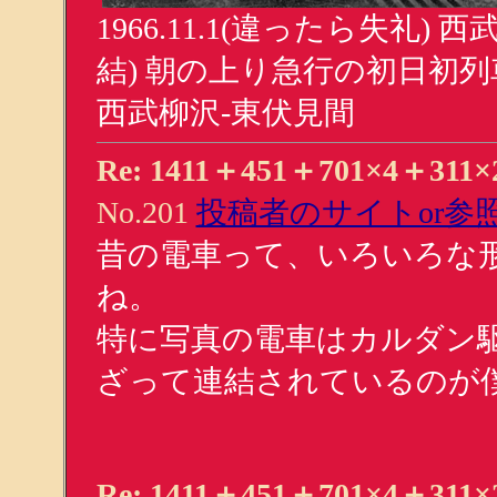
1966.11.1(違ったら失礼
結) 朝の上り急行の初日初列
西武柳沢-東伏見間
Re: 1411＋451＋701×4＋311×
No.201
投稿者のサイトor参照
昔の電車って、いろいろな
ね。
特に写真の電車はカルダン
ざって連結されているのが
Re: 1411＋451＋701×4＋311×