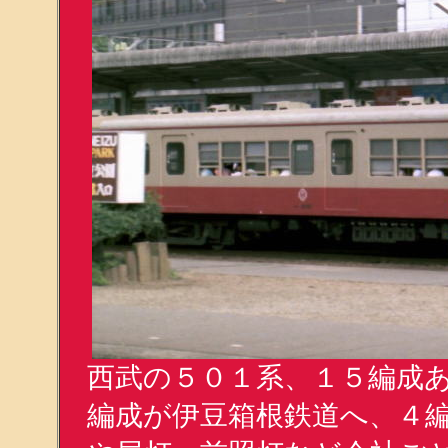
西武の５０１系、１５編成
編成が伊豆箱根鉄道へ、４