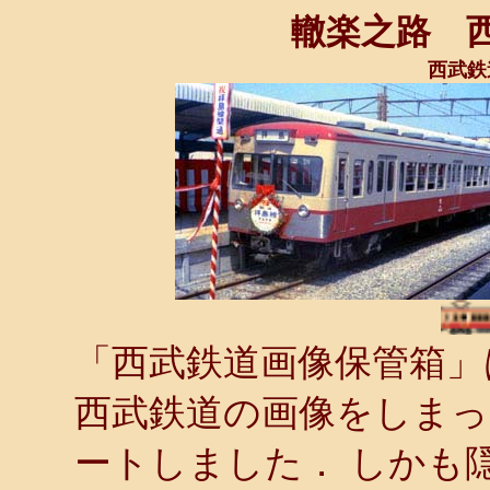
轍楽之路 
西武鉄
「西武鉄道画像保管箱」
西武鉄道の画像をしま
ートしました． しかも