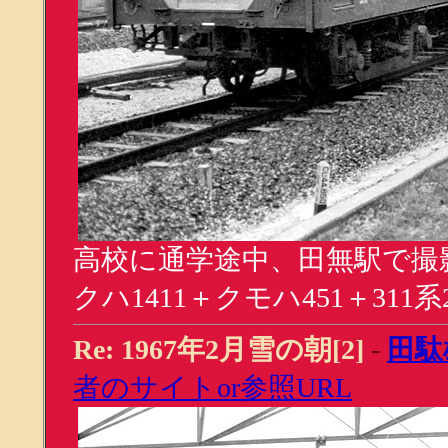
高校に通学途中、田無駅で撮
クハ1411＋クモハ451＋311系
Re: 1967年2月雪の朝[2]
-
田駄
者のサイトor参照URL