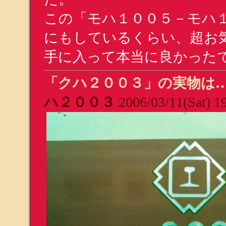
この「モハ１００５－モハ
にもしているくらい、超お
手に入って本当に良かった
「クハ２００３」の実物は
ハ２００３
2006/03/11(Sat) 1