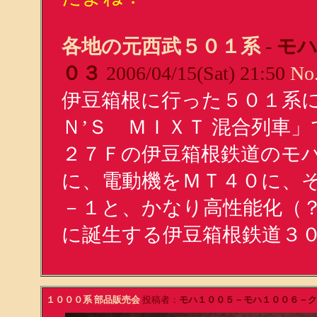
各地の元西武５０１系
-
モハ
０３
2006/04/15(Sat) 21:50
No
伊豆箱根に行った５０１系
Ｎ’Ｓ ＭＩＸＴ 混合列車
２７Ｆの伊豆箱根鉄道のモ
に、電動機をＭＴ４０に、
－１と、かなり高性能化（
に誕生する伊豆箱根鉄道３
１０００系 部品販売会
投稿者：
モハ１００５－モハ１００６－ク