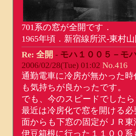
701系の窓が全開です．
1965年頃．新宿線所沢-東村
Re: 全開
-
モハ１００５－モ
2006/02/28(Tue) 01:02
No.416
通勤電車に冷房が無かった時
も気持ちが良かったです。
でも、今のスピードでしたら
最近は冷房化で窓を開ける必
面からも下窓の固定がＪＲ東
伊豆箱根に行った１１００系