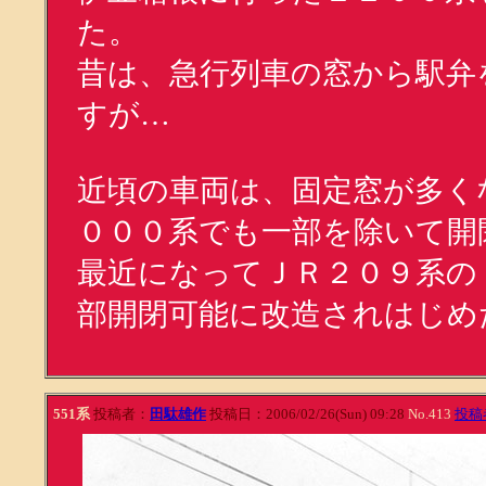
た。
昔は、急行列車の窓から駅弁
すが…
近頃の車両は、固定窓が多く
０００系でも一部を除いて開
最近になってＪＲ２０９系の
部開閉可能に改造されはじめ
551系
投稿者：
田駄雄作
投稿日：2006/02/26(Sun) 09:28
No.413
投稿