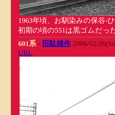
1963年頃、お馴染みの保谷
初期の頃の551は黒ゴムだっ
601系
-
田駄雄作
2006/02/26(Su
URL