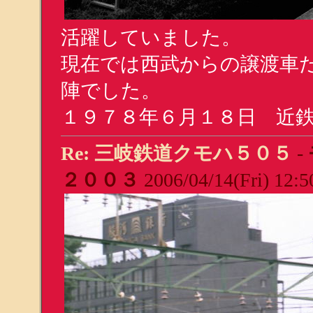
活躍していました。
現在では西武からの譲渡車
陣でした。
１９７８年６月１８日 近
Re: 三岐鉄道クモハ５０５
-
２００３
2006/04/14(Fri) 12: