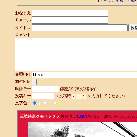
[
トップに戻る
] [
アル
おなまえ
Ｅメール
タイトル
コメント
参照URL
添付File
暗証キー
(英数字で8文字以内)
投稿キー
（投稿時
を入力してください）
文字色
■
■
■
三岐鉄道クモハ５０５
投稿者：
TADA
投稿日：2006/04/13(Thu) 2