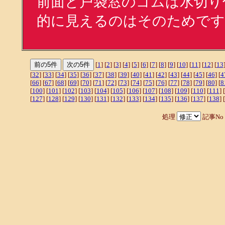
前面と戸袋窓のゴムは水切り
的に見えるのはそのためです
[
1
] [
2
] [
3
] [
4
] [
5
] [
6
] [
7
] [
8
] [
9
] [
10
] [
11
] [
12
] [
13
[
32
] [
33
] [
34
] [
35
] [
36
] [
37
] [
38
] [
39
] [
40
] [
41
] [
42
] [
43
] [
44
] [
45
] [
46
] [
4
[
66
] [
67
] [
68
] [
69
] [
70
] [
71
] [
72
] [
73
] [
74
] [
75
] [
76
] [
77
] [
78
] [
79
] [
80
] [
8
[
100
] [
101
] [
102
] [
103
] [
104
] [
105
] [
106
] [
107
] [
108
] [
109
] [
110
] [
111
] [
[
127
] [
128
] [
129
] [
130
] [
131
] [
132
] [
133
] [
134
] [
135
] [
136
] [
137
] [
138
] [
処理
記事No