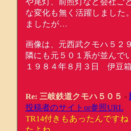
や尾灯、前照灯など会社ご
な変化も無く活躍しました
ましたが…
画像は、元西武クモハ５２
隣にも元５０１系が並んで
１９８４年８月３日 伊豆箱
Re: 三岐鉄道クモハ５０５
-
投稿者のサイトor参照URL
TR14付きもあったんですね
たよね．