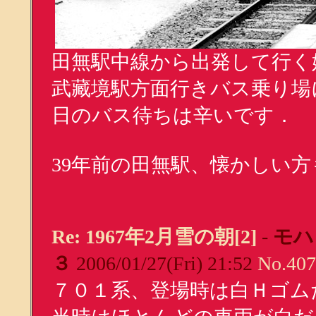
田無駅中線から出発して行く始
武藏境駅方面行きバス乗り場
日のバス待ちは辛いです．
39年前の田無駅、懐かしい
Re: 1967年2月雪の朝[2]
-
モハ
３
2006/01/27(Fri) 21:52
No.407
７０１系、登場時は白Ｈゴム