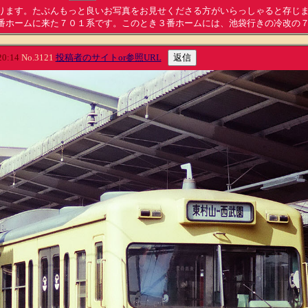
ります。たぶんもっと良いお写真をお見せくださる方がいらっしゃると存じ
番ホームに来た７０１系です。このとき３番ホームには、池袋行きの冷改の
20:14
No.3121
投稿者のサイトor参照URL