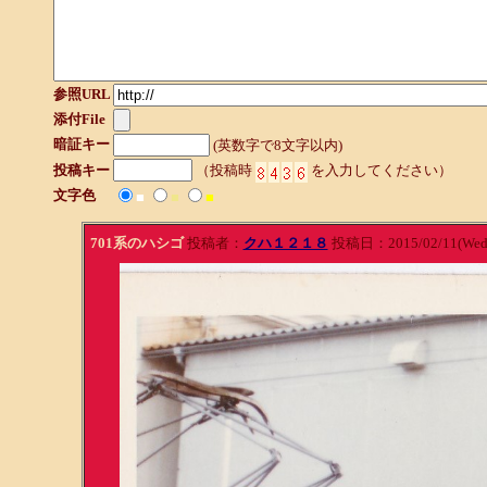
参照URL
添付File
暗証キー
(英数字で8文字以内)
投稿キー
（投稿時
を入力してください）
文字色
■
■
■
701系のハシゴ
投稿者：
クハ１２１８
投稿日：2015/02/11(Wed)