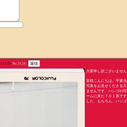
 23:04
No.3124
大変申し訳ございません
皆様こんにちは。平素当
写真をお見せくださる方
ませんです。ハシゴの写
ームに来た７０１系です
した。もちろん、ハシゴ