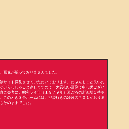
。画像が載っておりませんでした。
該サイト拝見させていただいております。たぶんもっと良いお
がいらっしゃると存じますので、大変拙い画像で申し訳ござい
真ご参考に。昭和５４年（１９７９年）夏ごろの所沢駅１番ホ
。このとき３番ホームには、池袋行きの冷改の７０１がおりま
もそのままでした。