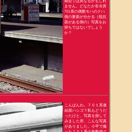
期型では異なるかもしれ
ません。どなたか非冷房
701系の偶数モハのクハ
側の妻面が分かる（抵抗
器がある側の）写真をお
持ちではないでしょう
か？
こんばんわ。７０１系連
結面ハシゴ？私もどうだ
ったけと、写真を探して
みました所、こんな写真
がありました。小平で撮
った７０１系の奇数側ク