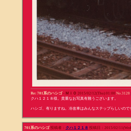
Re: 701系のハシゴ
-
ＭｉＯ
2015/02/12(Thu) 01:00
No.3128
クハ１２１８様。貴重なお写真有難うございます。
ハシゴ、有りますね。冷改車はみんなステップらしいので
701系のハシゴ
投稿者：
クハ１２１８
投稿日：2015/02/11(Wed)