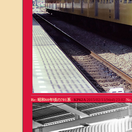
Re: 昭和60年頃の701系
-
KP62A
2015/02/11(Wed) 23:02
No.