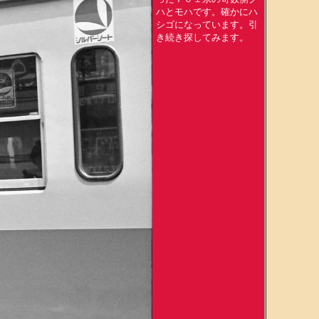
ハとモハです。確かにハ
シゴになっています。引
き続き探してみます。