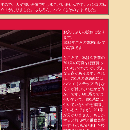
ますので、大変拙い画像で申し訳ございませんです。ハシゴの写
７０１がおりました。もちろん、ハシゴもそのままでした。
お久しぶりの投稿になり
ます。
1985年ごろの東村山駅で
の写真です。
ところで、私は冷改前の
701系の写真をほぼ持っ
ていないのですが、気に
なる点があります。それ
は、701系の連結面には
ハシゴ（ステップではな
く）が付いていたかどう
か、です。601系までは
付いていて、801系には
付いていないのを確認し
ているのですが、701系
が分かりません。もしか
すると前期型と乗務員室
手すりが埋め込まれた後