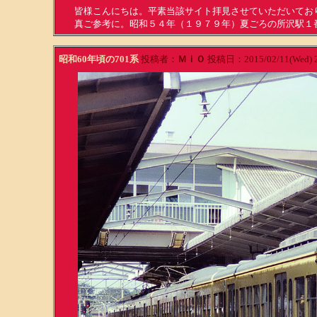
皆様こんにちは。平素当該サイト拝見させていただいてお
真ご参考に。昭和５４年（１９７９年）夏ごろの所沢駅１
昭和60年頃の701系
投稿者：
ＭｉＯ
投稿日：2015/02/11(Wed) 