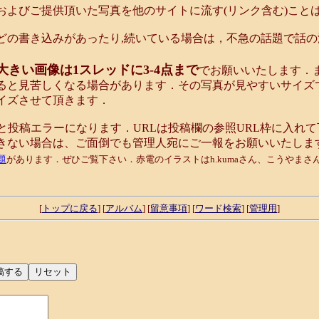
およびご提供頂いた写真を他のサイトに流す(リンク含む)こと
どの書き込みがあったり,続いている場合は，不急の話題で話
大きい画像は1スレッドに3-4点まで
でお願いいたします．
ると見苦しくなる場合があります．その写真が見やすいサイズ
イズさせて頂きます．
と投稿エラーになります．URLは投稿欄の参照URL枠に入れ
きない場合は、ご面倒でも管理人宛にご一報をお願いいたしま
題
があります．ぜひご覧下さい．赤電のイラストはh.kumaさん、こうやま
[
トップに戻る
] [
アルバム
] [
留意事項
] [
ワード検索
] [
管理用
]