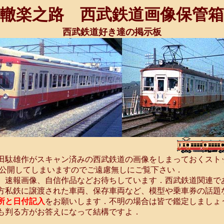
轍楽之路 西武鉄道画像保管箱
西武鉄道好き達の掲示板
田駄雄作がスキャン済みの西武鉄道の画像をしまっておくスト
く公開してしまいますのでご遠慮無しにご覧下さい．
、速報画像、自信作品などお待ちしています．西武鉄道関連で
方私鉄に譲渡された車両、保存車両など、模型や乗車券の話題
所と日付記入
をお願いします．不明の場合は皆で鑑定しましょ
も判る方がお答えになって結構ですよ．