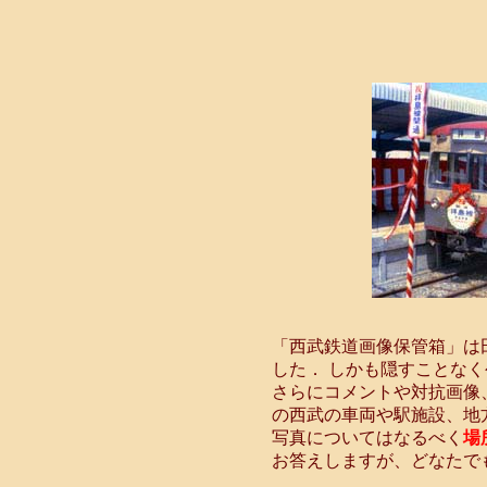
「西武鉄道画像保管箱」は
した． しかも隠すことな
さらにコメントや対抗画像
の西武の車両や駅施設、地
写真についてはなるべく
場
お答えしますが、どなたで