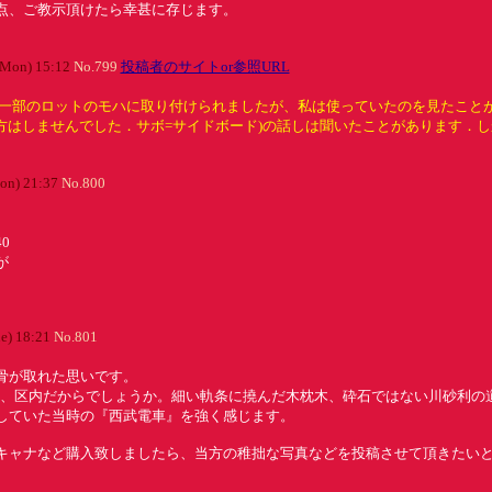
点、ご教示頂けたら幸甚に存じます。
(Mon) 15:12
No.799
投稿者のサイトor参照URL
)は一部のロットのモハに取り付けられましたが、私は使っていたのを見たこと
い方はしませんでした．サボ=サイドボード)の話しは聞いたことがあります．し
on) 21:37
No.800
0
が
e) 18:21
No.801
骨が取れた思いです。
て、区内だからでしょうか。細い軌条に撓んだ木枕木、砕石ではない川砂利の
していた当時の『西武電車』を強く感じます。
キャナなど購入致しましたら、当方の稚拙な写真などを投稿させて頂きたい