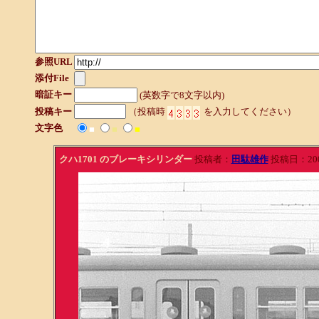
参照URL
添付File
暗証キー
(英数字で8文字以内)
投稿キー
（投稿時
を入力してください）
文字色
■
■
■
クハ1701 のブレーキシリンダー
投稿者：
田駄雄作
投稿日：2006/