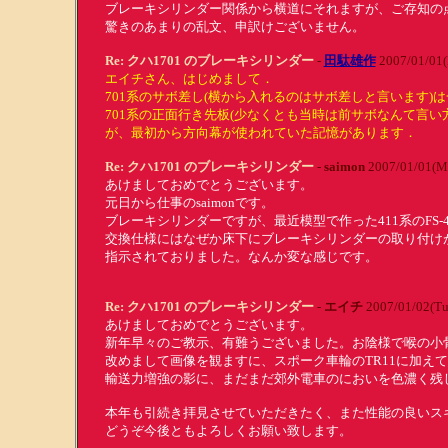
ブレーキシリンダー関係から横道にそれますが、ご存知の
驚きのあまりの乱文、申訳けございません。
Re: クハ1701 のブレーキシリンダー
-
田駄雄作
2007/01/01
エイチさん、はじめまして．
701系のサボ差し(横から入れるのはサボ差しと言います
701系の正面行き先板(少なくとも当時は前サボなんて言
が、最初から方向幕が使われていた記憶があります．
Re: クハ1701 のブレーキシリンダー
-
saimon
2007/01/01(M
あけましておめでとうございます。
元日から仕事のsaimonです。
ブレーキシリンダーですが、最近模型で作った411系のFS-4
交換仕様にはなぜか床下にブレーキシリンダーの取り付け
指示されておりました。なんか変な感じです。
Re: クハ1701 のブレーキシリンダー
-
エイチ
2007/01/02(Tu
あけましておめでとうございます。
新年早々のご教示、有難うございました。お陰様で喉の小
改めまして画像を観ますに、スポーク車輪のTR11に加え
輸送力増強の影に、まだまだ郊外電車のにおいを色濃く残
本年も引続き拝見させていただきたく、また性能の良いス
どうぞ今後ともよろしくお願い致します。