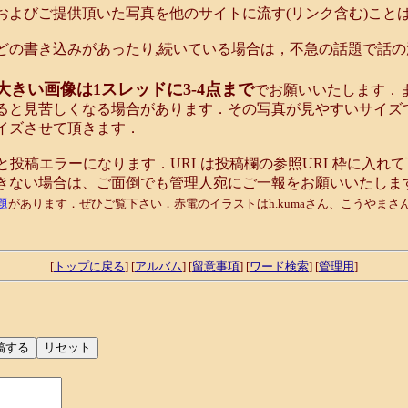
およびご提供頂いた写真を他のサイトに流す(リンク含む)こと
どの書き込みがあったり,続いている場合は，不急の話題で話
大きい画像は1スレッドに3-4点まで
でお願いいたします．
ると見苦しくなる場合があります．その写真が見やすいサイズ
イズさせて頂きます．
と投稿エラーになります．URLは投稿欄の参照URL枠に入れ
きない場合は、ご面倒でも管理人宛にご一報をお願いいたしま
題
があります．ぜひご覧下さい．赤電のイラストはh.kumaさん、こうやま
[
トップに戻る
] [
アルバム
] [
留意事項
] [
ワード検索
] [
管理用
]