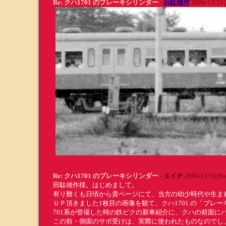
Re: クハ1701 のブレーキシリンダー
-
田駄雄作
2006/12/31(
Re: クハ1701 のブレーキシリンダー
-
エイチ
2006/12/31(Su
田駄雄作様。はじめまして。
有り難くも日頃から貴ページにて、当方の幼少時代や生ま
ＵＰ頂きました1枚目の画像を観て、クハ1701 の「ブ
701系が登場した時の鉄ピクの新車紹介に、クハの前面
この前・側面のサボ受けは、実際に使われたものなのでし