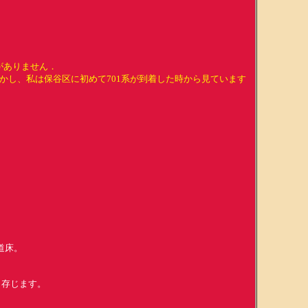
がありません．
かし、私は保谷区に初めて701系が到着した時から見ています
道床。
と存じます。