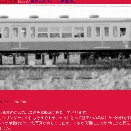
Sun) 16:28
No.797
投稿者のサイトor参照URL
n) 23:39
No.798
れる前の西武のハコ達を感慨深く拝見しております。
レーキシリンダー」の件もそうですが、当方にとってはモハの幕板にサボ受けが
にハコサボ受けがついた写真が有りましたが、まさか側面にまでサボによる行先
ょうか。