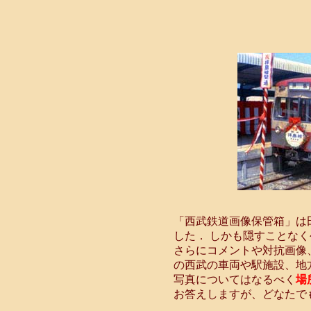
「西武鉄道画像保管箱」は
した． しかも隠すことな
さらにコメントや対抗画像
の西武の車両や駅施設、地
写真についてはなるべく
場
お答えしますが、どなたで