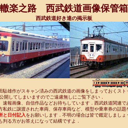
轍楽之路 西武鉄道画像保管箱
西武鉄道好き達の掲示板
田駄雄作がスキャン済みの西武鉄道の画像をしまっておくスト
く公開してしまいますのでご遠慮無しにご覧下さい．
、速報画像、自信作品などお待ちしています．西武鉄道関連で
方私鉄に譲渡された車両、保存車両など、模型や乗車券の話題
所と日付記入
をお願いします．不明の場合は皆で鑑定しましょ
も判る方がお答えになって結構ですよ．