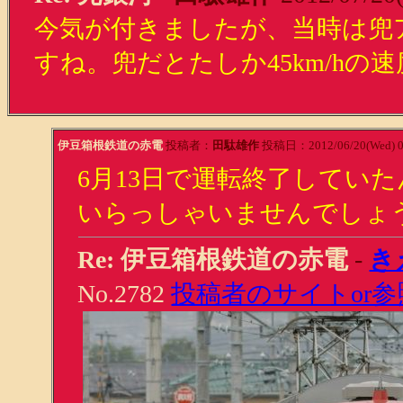
今気が付きましたが、当時は兜
すね。兜だとたしか45km/hの
伊豆箱根鉄道の赤電
投稿者：
田駄雄作
投稿日：2012/06/20(Wed) 0
6月13日で運転終了してい
いらっしゃいませんでしょ
Re: 伊豆箱根鉄道の赤電
-
き
No.2782
投稿者のサイトor参