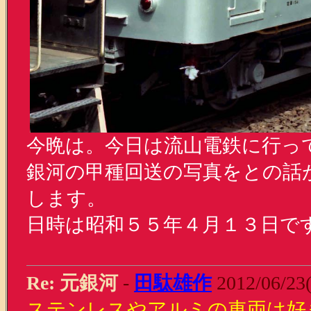
今晩は。今日は流山電鉄に行っ
銀河の甲種回送の写真をとの話
します。
日時は昭和５５年４月１３日で
Re: 元銀河
-
田駄雄作
2012/06/23(
ステンレスやアルミの車両は好