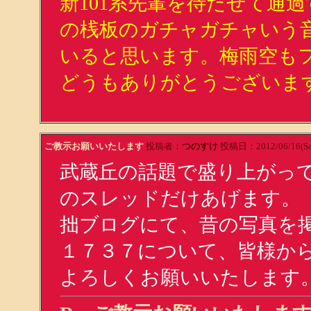
新101系先輩を待たせて通
の桟板のガチャガチャいう
いると思います。梅雨空も
どうもありがとうございま
ご教示お願いいたします
投稿者：
つのすけ
投稿日：2012/06/16(Sat
武蔵丘の話題で盛り上がっ
のスレッドだけあげます。
拙ブログにて、昔の写真を
１７３７について、皆様か
よろしくお願いいたします