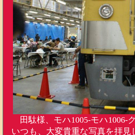
田駄様、モハ1005-モハ1006
いつも、大変貴重な写真を拝見