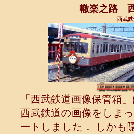
轍楽之路 
西武鉄
「西武鉄道画像保管箱」
西武鉄道の画像をしま
ートしました． しかも