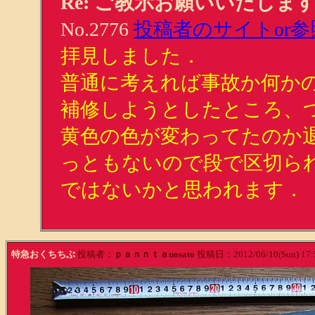
Re: ご教示お願いいたしま
No.2776
投稿者のサイトor参
拝見しました．
普通に考えれば事故か何か
補修しようとしたところ、
黄色の色が変わってたのか
っともないので段で区切ら
ではないかと思われます．
特急おくちちぶ
投稿者：
ｐａｎｎｔａnosato
投稿日：2012/06/10(Sun) 17