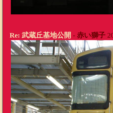
Re: 武蔵丘基地公開
-
赤い獅子
20