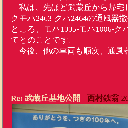
私は、先ほど武蔵丘から帰宅
クモハ2463-クハ2464の通
ところ、モハ1005-モハ1006
てとのことです。
今後、他の車両も順次、通風
Re: 武蔵丘基地公開
-
西村鉄翁
20