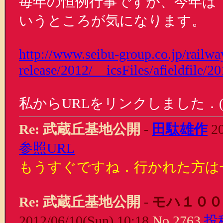
毎年の恒例行事ですが、今年は
いうところが気になります。
http://www.seibu-group.co.jp/railw
release/2012/__icsFiles/afieldfile
私からURLをリンクしました．(
Re: 武蔵丘基地公開
-
田駄雄作
20
参照URL
もうすぐですね．行かれた方は
Re: 武蔵丘基地公開
-
モハ１００
2012/06/10(Sun) 10:18
No.2763
投