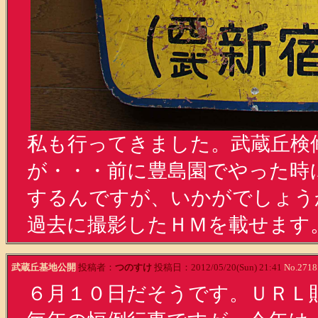
私も行ってきました。武蔵丘検
が・・・前に豊島園でやった時
するんですが、いかがでしょう
過去に撮影したＨＭを載せます
武蔵丘基地公開
投稿者：
つのすけ
投稿日：2012/05/20(Sun) 21:41
No.2718
６月１０日だそうです。ＵＲＬ