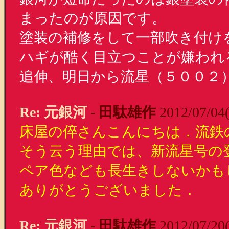
まったのが原因です。
塗装の補修をして一部吹き付け
ハギが酷く目立つことが嫌われ
追伸、明日から流星（５００２
Re: 元銀河
-
田駄雄作
2012/07/04
床屋の倅さんこんにちは．流鉄
そう云う理由では、新流星号の登
ペア色なども長生きしないかも
ありがとうございました．
Re: 元銀河
-
田駄雄作
2012/07/20(