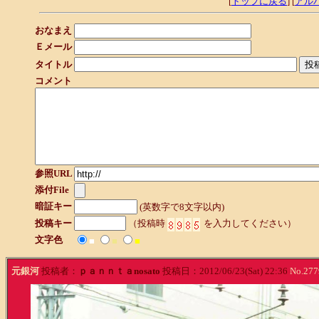
[
トップに戻る
] [
アル
おなまえ
Ｅメール
タイトル
コメント
参照URL
添付File
暗証キー
(英数字で8文字以内)
投稿キー
（投稿時
を入力してください）
文字色
■
■
■
元銀河
投稿者：
ｐａｎｎｔａnosato
投稿日：2012/06/23(Sat) 22:36
No.277