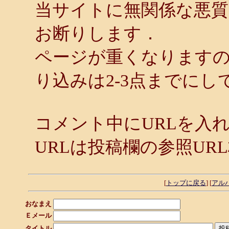
当サイトに無関係な悪
お断りします．
ページが重くなります
り込みは2-3点までにし
コメント中にURLを入
URLは投稿欄の参照UR
[
トップに戻る
] [
アル
おなまえ
Ｅメール
タイトル