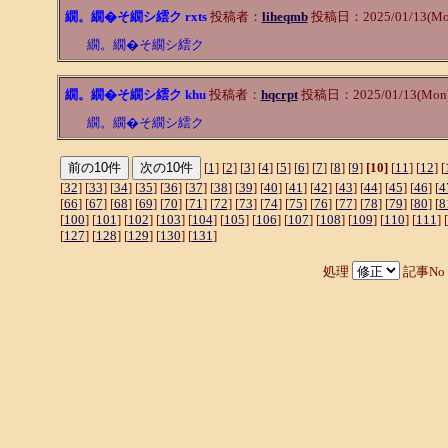
繝。繝�そ繝シ繧ク rxts
投稿者：
liheqmb
投稿日：2025/01/13(Mon
繝。繝�そ繝シ繧ク
繝。繝�そ繝シ繧ク khu
投稿者：
hqcrpt
投稿日：2025/01/13(Mon)
繝。繝�そ繝シ繧ク
[
1
] [
2
] [
3
] [
4
] [
5
] [
6
] [
7
] [
8
] [
9
]
[10]
[
11
] [
12
] [
[
32
] [
33
] [
34
] [
35
] [
36
] [
37
] [
38
] [
39
] [
40
] [
41
] [
42
] [
43
] [
44
] [
45
] [
46
] [
4
[
66
] [
67
] [
68
] [
69
] [
70
] [
71
] [
72
] [
73
] [
74
] [
75
] [
76
] [
77
] [
78
] [
79
] [
80
] [
8
[
100
] [
101
] [
102
] [
103
] [
104
] [
105
] [
106
] [
107
] [
108
] [
109
] [
110
] [
111
] [
[
127
] [
128
] [
129
] [
130
] [
131
]
処理
記事No