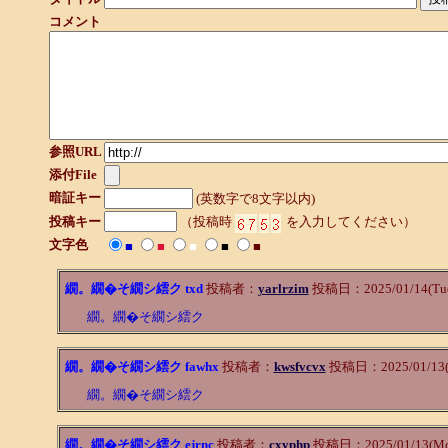
コメント
参照URL
添付File
暗証キー
(英数字で8文字以内)
投稿キー
（投稿時
を入力してください）
文字色
■
■
■
■
■
繝。繝�そ繝シ繧ク txd
投稿者：
yarlrzim
投稿日：2025/01/14(Tue
繝。繝�そ繝シ繧ク
繝。繝�そ繝シ繧ク fawhx
投稿者：
kwsfvcvx
投稿日：2025/01/13(M
繝。繝�そ繝シ繧ク
繝。繝�そ繝シ繧ク ejrnc
投稿者：
cxyphp
投稿日：2025/01/13(Mon