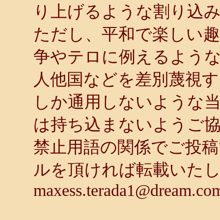
り上げるような割り込
ただし、平和で楽しい趣
争やテロに例えるような
人他国などを差別蔑視す
しか通用しないような
は持ち込まないようご
禁止用語の関係でご投稿
ルを頂ければ転載いた
maxess.terada1@dream.co