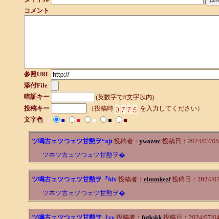
コメント
参照URL
添付File
暗証キー
(英数字で8文字以内)
投稿キー
（投稿時
を入力してください）
文字色
■
■
■
■
■
ツ鳴古ェツつェツ甘懃ヲ“ajt
投稿者：
ywazstc
投稿日：2024/07/05(F
ツ本ツ古ェツつェツ甘懃ヲ�
ツ鳴古ェツつェツ甘懃ヲ『hlx
投稿者：
elmmkezf
投稿日：2024/07/0
ツ本ツ古ェツつェツ甘懃ヲ�
ツ鳴古ェツつェツ甘懃ヲ｛xv
投稿者：
fptkskk
投稿日：2024/07/04(