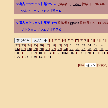
ツ鳴古ェツつェツ甘懃ヲ‘rrno
投稿者：
qzegphi
投稿日：2024/07/03
ツ本ツ古ェツつェツ甘懃ヲ�
ツ鳴古ェツつェツ甘懃ヲ（fvl
投稿者：
gjxsbh
投稿日：2024/07/03(
ツ本ツ古ェツつェツ甘懃ヲ�
[
1
] [
2
] [
3
] [
4
] [
5
] [
6
] [
7
] [
8
] [
9
] [
10
] [
11
] [
12
] [
[
32
] [
33
] [
34
] [
35
] [
36
] [
37
] [
38
] [
39
] [
40
] [
41
] [
42
] [
43
] [
44
] [
45
] [
46
] [
4
[
66
] [
67
] [
68
] [
69
] [
70
] [
71
] [
72
] [
73
] [
74
] [
75
] [
76
] [
77
] [
78
] [
79
] [
80
] [
8
[
100
] [
101
] [
102
] [
103
] [
104
] [
105
] [
106
] [
107
] [
108
] [
109
] [
110
] [
111
] [
[
127
] [
128
] [
129
] [
130
] [
131
]
処理
記事No