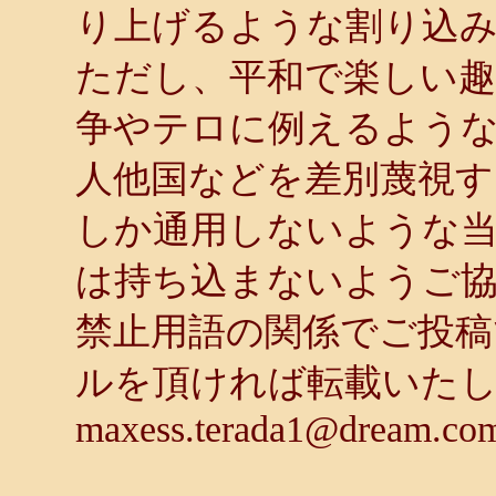
り上げるような割り込
ただし、平和で楽しい趣
争やテロに例えるような
人他国などを差別蔑視す
しか通用しないような
は持ち込まないようご
禁止用語の関係でご投稿
ルを頂ければ転載いた
maxess.terada1@dream.co