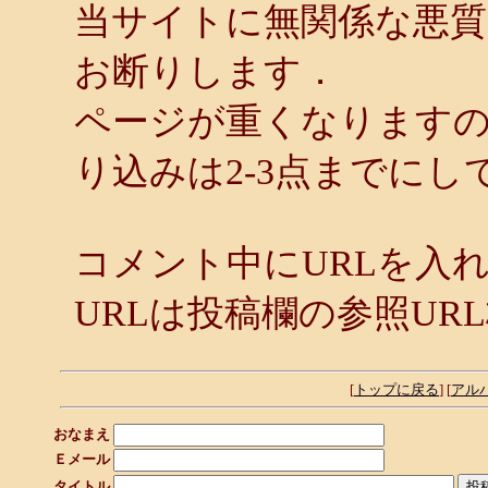
当サイトに無関係な悪
お断りします．
ページが重くなります
り込みは2-3点までにし
コメント中にURLを入
URLは投稿欄の参照UR
[
トップに戻る
] [
アル
おなまえ
Ｅメール
タイトル