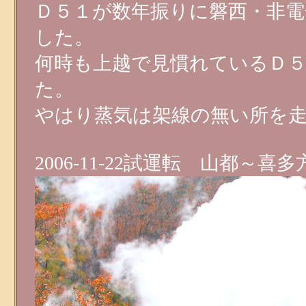
Ｄ５１が数年振りに磐西・非
した。
何時も上越で見慣れているＤ
た。
やはり蒸気は架線の無い所を
2006-11-22試運転 山都～喜多