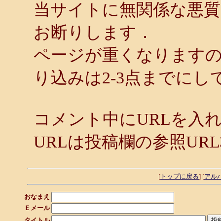
当サイトに無関係な悪
お断りします．
ページが重くなります
り込みは2-3点までにし
コメント中にURLを入
URLは投稿欄の参照UR
[
トップに戻る
] [
アル
おなまえ
Ｅメール
タイトル