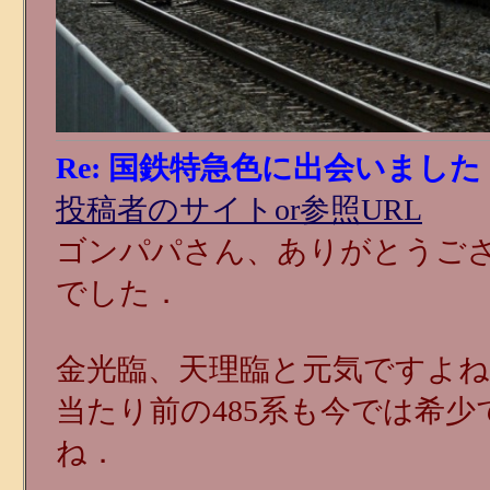
Re: 国鉄特急色に出会いました
投稿者のサイトor参照URL
ゴンパパさん、ありがとうご
でした．
金光臨、天理臨と元気ですよ
当たり前の485系も今では希
ね．