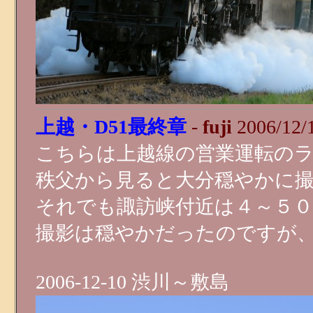
上越・D51最終章
-
fuji
2006/12/
こちらは上越線の営業運転の
秩父から見ると大分穏やかに
それでも諏訪峡付近は４～５
撮影は穏やかだったのですが
2006-12-10 渋川～敷島