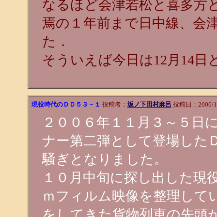
なるほど会津若松と喜多方
焉の１年前まで日中線、会
た．
そういえば今日は12月14日
現役時代のＤＤ５３－１
投稿者：
坂ノ下田村麻呂
投稿日：2006/12/
２００６年１１月３～５日
ナー第二弾として登場した
騒ぎとなりました。
１０月中旬に探し出した現
ｍフィルム映像を整理して
をしてきた貨物列車の先頭