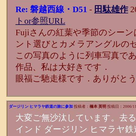
Re: 磐越西線・D51
-
田駄雄作
20
トor参照URL
Fujiさんの紅葉や季節のシ
ント選びとカメラアングルの
この写真のように列車写真で
作品、私は大好きです．
眼福ご馳走様です．ありがと
ダージリン ヒマラヤ鉄道の旅に参加
投稿者：
橋本 英明
投稿日：2006/11/
大変ご無沙汰しています。去
インド ダージリン ヒマラヤ