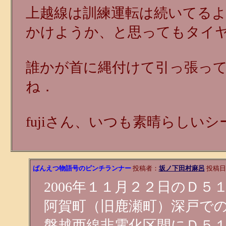
上越線は訓練運転は続いてる
かけようか、と思ってもタイ
誰かが首に縄付けて引っ張っ
ね．
fujiさん、いつも素晴らしい
ばんえつ物語号のピンチランナー
投稿者：
坂ノ下田村麻呂
投稿日：2
2006年１１月２２日のＤ
阿賀町（旧鹿瀬町）深戸で
磐越西線非電化区間にＤ５