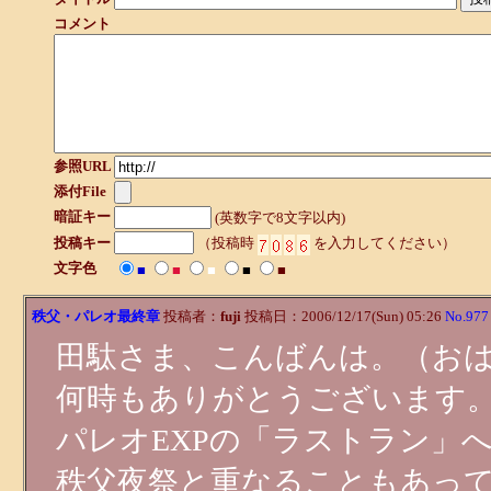
コメント
参照URL
添付File
暗証キー
(英数字で8文字以内)
投稿キー
（投稿時
を入力してください）
文字色
■
■
■
■
■
秩父・パレオ最終章
投稿者：
fuji
投稿日：2006/12/17(Sun) 05:26
No.977
田駄さま、こんばんは。（お
何時もありがとうございます
パレオEXPの「ラストラン」
秩父夜祭と重なることもあっ