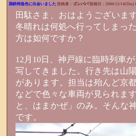
国鉄特急色に出会いました
投稿者：
ゴンパパ
投稿日：2006/12/14(Thu) 
田駄さま、おはようございま
冬晴れは何処へ行ってしまっ
方は如何ですか？
12月10日、神戸線に臨時列
写してきました。行き先は山陽
があります。担当は殆んど京都車両
などで色々な車両が見られます
と、はまかぜ」のみ。そんな
です。