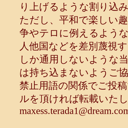
り上げるような割り込
ただし、平和で楽しい趣
争やテロに例えるような
人他国などを差別蔑視す
しか通用しないような
は持ち込まないようご
禁止用語の関係でご投稿
ルを頂ければ転載いた
maxess.terada1@dream.co