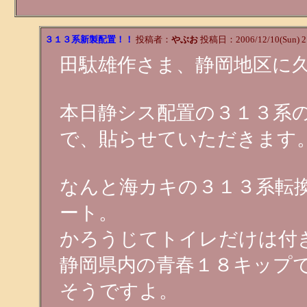
３１３系新製配置！！
投稿者：
やぶお
投稿日：2006/12/10(Sun) 2
田駄雄作さま、静岡地区に
本日静シス配置の３１３系
で、貼らせていただきます
なんと海カキの３１３系転
ート。
かろうじてトイレだけは付
静岡県内の青春１８キップ
そうですよ。