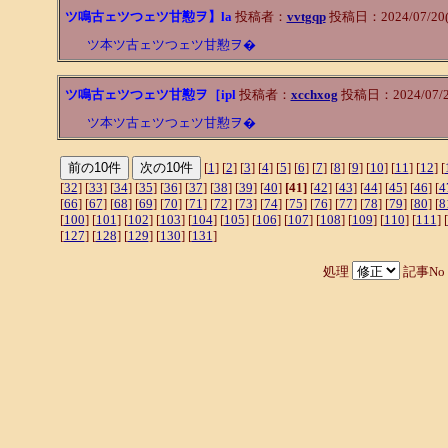
ツ鳴古ェツつェツ甘懃ヲ】la
投稿者：
vvtgqp
投稿日：2024/07/20(S
ツ本ツ古ェツつェツ甘懃ヲ�
ツ鳴古ェツつェツ甘懃ヲ［ipl
投稿者：
xcchxog
投稿日：2024/07/20(
ツ本ツ古ェツつェツ甘懃ヲ�
[
1
] [
2
] [
3
] [
4
] [
5
] [
6
] [
7
] [
8
] [
9
] [
10
] [
11
] [
12
] [
[
32
] [
33
] [
34
] [
35
] [
36
] [
37
] [
38
] [
39
] [
40
]
[41]
[
42
] [
43
] [
44
] [
45
] [
46
] [
4
[
66
] [
67
] [
68
] [
69
] [
70
] [
71
] [
72
] [
73
] [
74
] [
75
] [
76
] [
77
] [
78
] [
79
] [
80
] [
8
[
100
] [
101
] [
102
] [
103
] [
104
] [
105
] [
106
] [
107
] [
108
] [
109
] [
110
] [
111
] [
[
127
] [
128
] [
129
] [
130
] [
131
]
処理
記事No