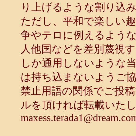
り上げるような割り込
ただし、平和で楽しい趣
争やテロに例えるような
人他国などを差別蔑視す
しか通用しないような
は持ち込まないようご
禁止用語の関係でご投稿
ルを頂ければ転載いた
maxess.terada1@dream.co