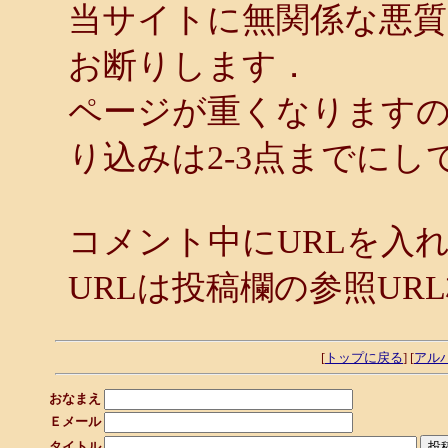
当サイトに無関係な悪
お断りします．
ページが重くなります
り込みは2-3点までにし
コメント中にURLを入
URLは投稿欄の参照UR
[
トップに戻る
] [
アル
おなまえ
Ｅメール
タイトル