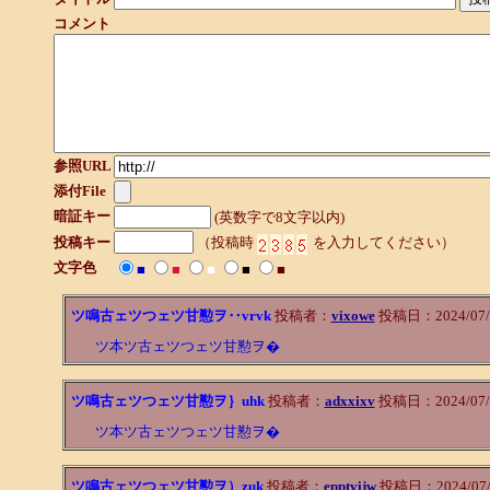
コメント
参照URL
添付File
暗証キー
(英数字で8文字以内)
投稿キー
（投稿時
を入力してください）
文字色
■
■
■
■
■
ツ鳴古ェツつェツ甘懃ヲ‥vrvk
投稿者：
vixowe
投稿日：2024/07/2
ツ本ツ古ェツつェツ甘懃ヲ�
ツ鳴古ェツつェツ甘懃ヲ｝uhk
投稿者：
adxxixv
投稿日：2024/07/2
ツ本ツ古ェツつェツ甘懃ヲ�
ツ鳴古ェツつェツ甘懃ヲ）zuk
投稿者：
epptvijw
投稿日：2024/07/21