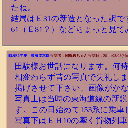
たね。
結局はＥ31の新造となった訳
61（Ｅ81？）などちょっと見
昭和36年夏 東海道本線
投稿者：
団塊鉄ちゃん
投稿日：2011/08/08(Mon
田駄様お世話になります。何
相変わらず昔の写真で失礼しま
掲げさせて下さい。画像がか
写真上は当時の東海道線の新鋭
す。この日始めて153系に乗
写真下はＥＨ10の牽く貨物列車