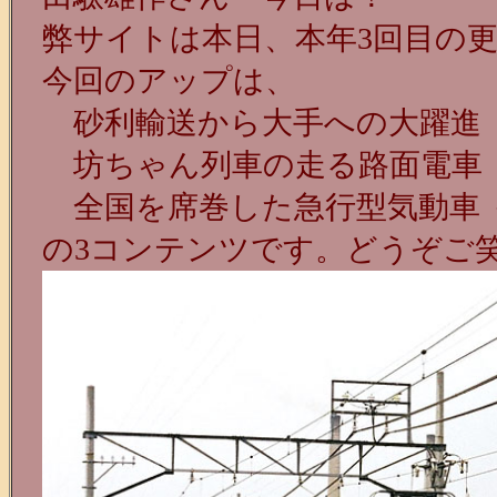
弊サイトは本日、本年3回目の
今回のアップは、
砂利輸送から大手への大躍進
坊ちゃん列車の走る路面電車 
全国を席巻した急行型気動車 －
の3コンテンツです。どうぞご