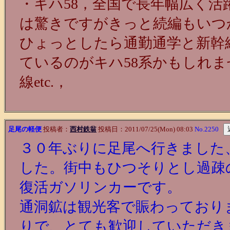
・キハ58，全国で長年幅広く
は驚きですがきっと続編もいつ
ひょっとしたら通勤通学と新幹
ているのがキハ58系かもしれ
線etc.，
足尾の軽便
投稿者：
西村鉄翁
投稿日：2011/07/25(Mon) 08:03
No.2250
３０年ぶりに足尾へ行きました
した。街中もひつそりとし過疎
復活ガソリンカーです。
通洞鉱は観光客で賑わっており
りで、とても歓迎していただき