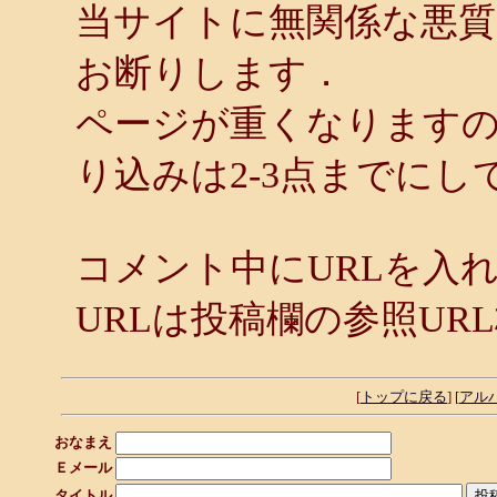
当サイトに無関係な悪
お断りします．
ページが重くなります
り込みは2-3点までにし
コメント中にURLを入
URLは投稿欄の参照UR
[
トップに戻る
] [
アル
おなまえ
Ｅメール
タイトル