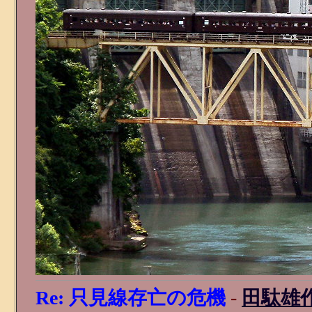
Re: 只見線存亡の危機
-
田駄雄