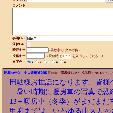
コメント
参照URL
添付File
暗証キー
(英数字で8文字以内)
投稿キー
（投稿時
を入力してください）
文字色
■
■
■
■
■
昭和38年冬 中央線普通列車
投稿者：
団塊鉄ちゃん
投稿日：2011/07/30(Sa
田駄様お世話になります。皆様
暑い時期に暖房車の写真で恐縮
13＋暖房車（冬季）がまだま
甲府までは、いわゆる山スカ70