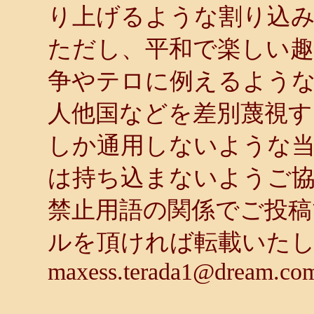
り上げるような割り込
ただし、平和で楽しい趣
争やテロに例えるような
人他国などを差別蔑視す
しか通用しないような
は持ち込まないようご
禁止用語の関係でご投稿
ルを頂ければ転載いた
maxess.terada1@dream.co