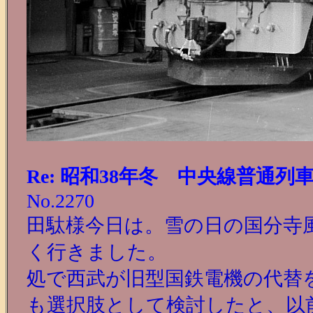
Re: 昭和38年冬 中央線普通列
No.2270
田駄様今日は。雪の日の国分寺
く行きました。
処で西武が旧型国鉄電機の代替
も選択肢として検討したと、以