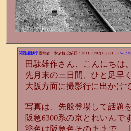
関西撮影行
投稿者：
やぶお
投稿日：2011/08/02(Tue) 21:35
No.22
田駄雄作さん、こんにちは
先月末の三日間、ひと足早
大阪方面に撮影行に出かけ
写真は、先般登場して話題
阪急6300系の京とれいんで
塗色は阪急色そのままで、