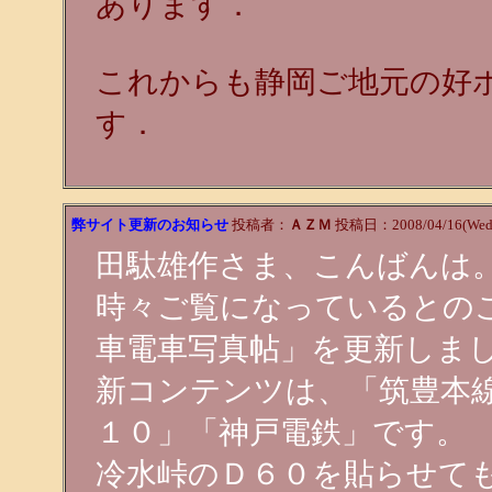
あります．
これからも静岡ご地元の好
す．
弊サイト更新のお知らせ
投稿者：
ＡＺＭ
投稿日：2008/04/16(Wed)
田駄雄作さま、こんばんは
時々ご覧になっているとの
車電車写真帖」を更新しま
新コンテンツは、「筑豊本
１０」「神戸電鉄」です。
冷水峠のＤ６０を貼らせて