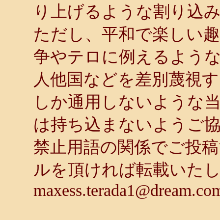
り上げるような割り込
ただし、平和で楽しい趣
争やテロに例えるような
人他国などを差別蔑視す
しか通用しないような
は持ち込まないようご
禁止用語の関係でご投稿
ルを頂ければ転載いた
maxess.terada1@dream.co