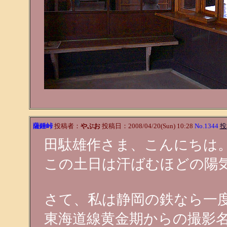
薩錘峠
投稿者：
やぶお
投稿日：2008/04/20(Sun) 10:28
No.1344
投
田駄雄作さま、こんにちは
この土日は汗ばむほどの陽
さて、私は静岡の鉄なら一
東海道線黄金期からの撮影