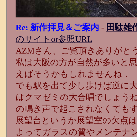
Re: 新作拝見＆ご案内
-
田駄雄
のサイトor参照URL
AZMさん、ご覧頂きありがと
私は大阪の方が自然が多いと
えばそうかもしれませんね．
でも駅を出て少し歩けば逆に
はクマゼミの大合唱でしょう
の鳴き声で起こされなくても
展望台というか展望室の欠点
よってガラスの質やメンテナ