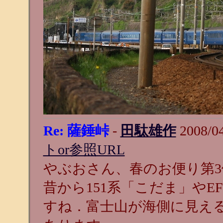
Re: 薩錘峠
-
田駄雄作
2008/0
トor参照URL
やぶおさん、春のお便り第
昔から151系「こだま」やE
すね．富士山が海側に見え