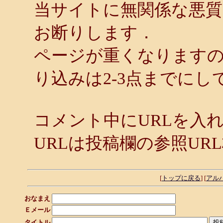
当サイトに無関係な悪
お断りします．
ページが重くなります
り込みは2-3点までにし
コメント中にURLを入
URLは投稿欄の参照UR
[
トップに戻る
] [
アル
おなまえ
Ｅメール
タイトル