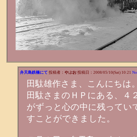
弁天島鉄橋にて
投稿者：
やぶお
投稿日：2008/05/10(Sat) 10:21
No
田駄雄作さま、こんにちは
田駄さまのＨＰにある、４
がずっと心の中に残ってい
すことができました。