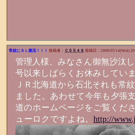
常紋にＳＬ復活！！！
投稿者：
Ｃ５５４９
投稿日：2008/05/14(Wed) 20
管理人様、みなさん御無沙汰
号以来しばらくお休みしてい
ＪＲ北海道から石北それも常
ました。あわせて今年も夕張
道のホームページをご覧くだ
ューロクですよね。
http://www.