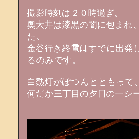
撮影時刻は２０時過ぎ。
奧大井は漆黒の闇に包まれ
た。
金谷行き終電はすでに出発
るのみです。
白熱灯がぽつんとともって
何だか三丁目の夕日の一シ