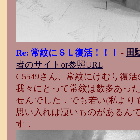
Re: 常紋にＳＬ復活！！！
-
田
者のサイトor参照URL
C5549さん、常紋にけむり復
我々にとって常紋は数多あっ
せんでした．でも若い(私より
思い入れは凄いものがあるん
す．