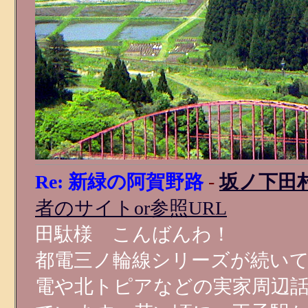
Re: 新緑の阿賀野路
-
坂ノ下田
者のサイトor参照URL
田駄様 こんばんわ！
都電三ノ輪線シリーズが続い
電や北トピアなどの実家周辺