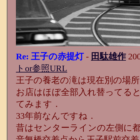
Re: 王子の赤提灯
-
田駄雄作
200
トor参照URL
王子の養老の滝は現在別の場
お店はほぼ全部入れ替ってる
てみます．
33年前なんですね．
昔はセンターラインの左側に
音無橋交差点から王子駅前交