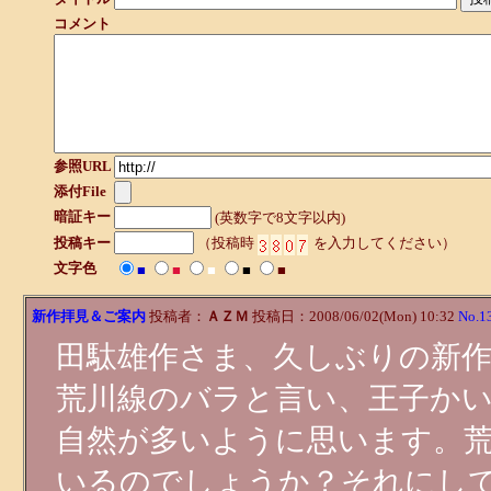
コメント
参照URL
添付File
暗証キー
(英数字で8文字以内)
投稿キー
（投稿時
を入力してください）
文字色
■
■
■
■
■
新作拝見＆ご案内
投稿者：
ＡＺＭ
投稿日：2008/06/02(Mon) 10:32
No.1
田駄雄作さま、久しぶりの新
荒川線のバラと言い、王子か
自然が多いように思います。
いるのでしょうか？それにし