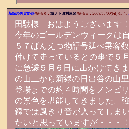
新緑の阿賀野路
投稿者：
坂ノ下田村麻呂
投稿日：2008/05/09(Fri) 05:45
田駄様 おはようございます
今年のゴールデンウィークは
５７ばんえつ物語号延べ乗客数
付けて走っているとの事で５
に急遽５月６日に出かけてき
の山上から新緑の日出谷の山
登場までの約４時間をノンビ
の景色を堪能してきました。
録では風きり音が入ってしま
たいと思っていますが・・・