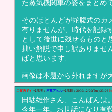
た蒸気機関車の姿をまとめ
そのほとんどが蛇腹式のカ
有りませんが、時代を記録
として後世に残せるものと
拙い解説で申し訳ありませ
ばと思います。
画像は本題から外れますが
ご案内です
投稿者：
河童アヒル
投稿日：2009/12/29(Tue) 23:26
N
田駄雄作さん、こんばんは
今年一年、お世話になり有