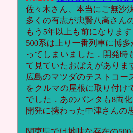
佐々木さん、本当にご無沙
多くの有志が忠賢八高さん
もう5年以上も前になります
500系は上り一番列車に博
ってしまいました．開発時
て見ていたおぼえがありま
広島のマツダのテストコー
をクルマの屋根に取り付け
でした．あのパンタも8両
開発に携わった中津さんの
関東県では地味な存在の50