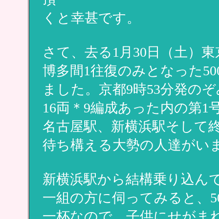
くと幸甚です。
さて、去る1月30日（土）
博多間1往復のみとなった5
ました。京都9時53分発の
16両＊9編成あった内の第
名古屋駅、新横浜駅そして
待ち構える大勢の人達がい
新横浜駅から結構乗り込ん
一組の方に伺ってみると、5
一杯なので、子供にせがま