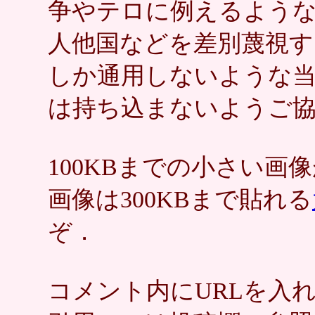
争やテロに例えるような
人他国などを差別蔑視す
しか通用しないような
は持ち込まないようご
100KBまでの小さい
画像は300KBまで貼れる
ぞ．
コメント内にURLを入