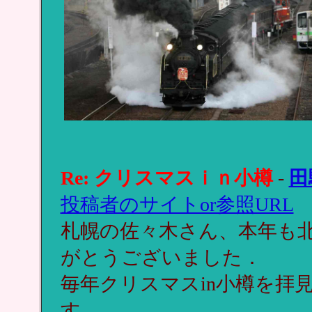
Re: クリスマスｉｎ小樽
-
田
投稿者のサイトor参照URL
札幌の佐々木さん、本年も北
がとうございました．
毎年クリスマスin小樽を拝
す．