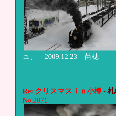
ュ。 2009.12.23 苗穂
Re: クリスマスｉｎ小樽
-
札
No.2071