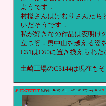
ようです．
村樫さんはけむりさんたち
いだそうです．
私が好きなの作品は夜明けの
立つ姿．奥中山を越える姿
C51はC60に置き換えられ
土崎工場のC5144は現在
新作のご案内です
投稿者：
KO
投稿日：2010/01/17(Sun) 16:36
No