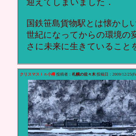
迎えてしまいました．
国鉄笹島貨物駅とは懐かしい
世紀になってからの環境の
さに未来に生きていること
クリスマスｉｎ小樽
投稿者：
札幌の佐々木
投稿日：2009/12/25(Fri