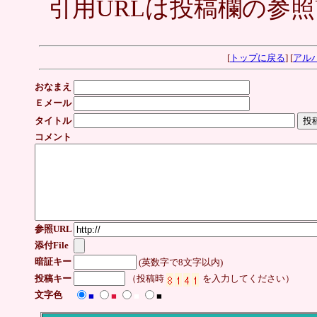
引用URLは投稿欄の参照
[
トップに戻る
] [
アル
おなまえ
Ｅメール
タイトル
コメント
参照URL
添付File
暗証キー
(英数字で8文字以内)
投稿キー
（投稿時
を入力してください）
文字色
■
■
■
■