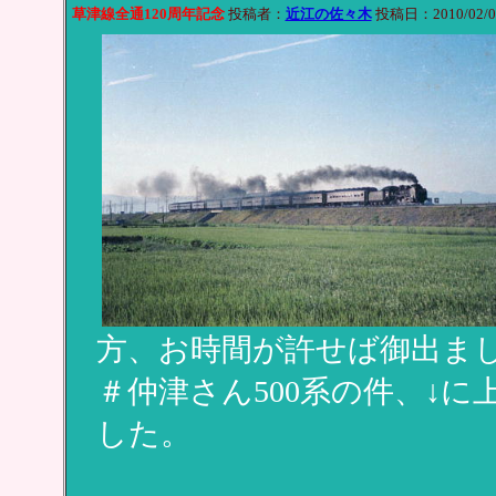
草津線全通120周年記念
投稿者：
近江の佐々木
投稿日：2010/02/08
方、お時間が許せば御出ま
＃仲津さん500系の件、↓
した。