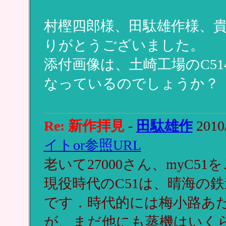
村樫四郎様、田駄雄作様、
りがとうございました。
添付画像は、土崎工場のC514
なっているのでしょうか？
Re: 新作拝見
-
田駄雄作
2010/
イトor参照URL
老いて27000さん、myC
現役時代のC51は、晴海の鉄
です．時代的には梅小路あ
が、まだ他にも蒸機はいく