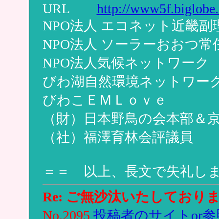
URL
http://www5f.biglobe.
NPO法人 エコネット近畿副
NPO法人 ソーラーおおつ常
NPO法人気候ネットワーク
びわ湖自然環境ネットワー
びわこＥＭＬｏｖｅ
（財）日本野鳥の会本部＆
（社）福澤育林会評議員
＝＝ 以上、長文で失礼し
Re: ご無沙汰いたしており
No.2095
投稿者のサイトor参