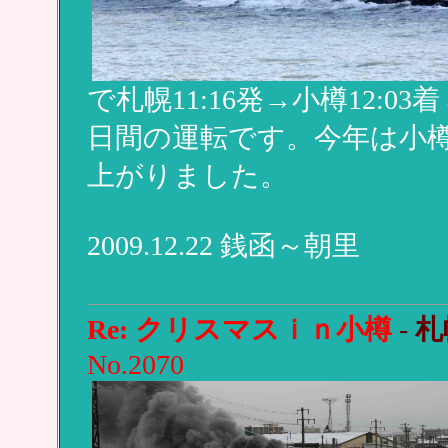
で札幌11:16発→小樽12:03着
日間の運転です。今年は小
上がりました。
2009.12.22 銭函～朝里
Re: クリスマスｉｎ小樽
-
札
No.2070