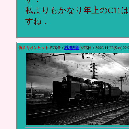
私よりもかなり年上のC11
すね．
祝ミリオンヒット
投稿者：
村樫四郎
投稿日：2009/11/29(Sun) 22: