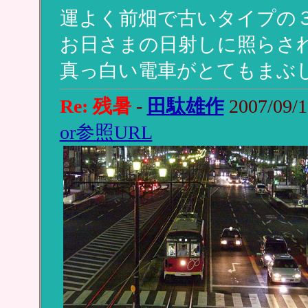
運よく前畑で古いタイプの
お日さまの日射しに照らさ
真っ白い電車がとてもまぶ
Re: 残暑
-
田駄雄作
2007/09/1
or参照URL