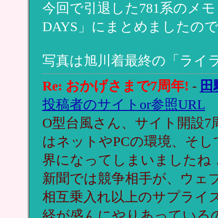
今回で引退した781系のメモリ
DAYS」にまとめましたの
写真は旭川着最終の「ライラ
Re: おかげさまで7周年!
-
田
投稿者のサイトor参照URL
O型台風さん、サイト開設7
はネットやPCの環境、そ
界になってしまいましたね
新聞では競争相手が、ウェブ
相互乗入れ以上のサプライズ
経が盛んにやりあっている