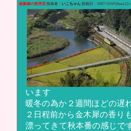
姫新線の彼岸花
投稿者：
いこちゃん
投稿日：2007/10/07(Sun) 22:
います
暖冬の為か２週間ほどの遅
２日程前から金木犀の香り
漂ってきて秋本番の感じで