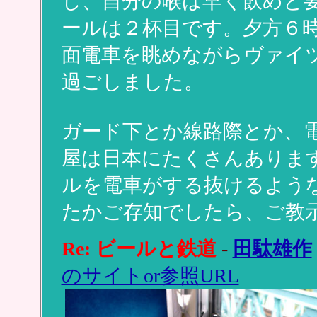
し、自分の喉は早く飲めと
ールは２杯目です。夕方６
面電車を眺めながらヴァイ
過ごしました。
ガード下とか線路際とか、
屋は日本にたくさんありま
ルを電車がする抜けるよう
たかご存知でしたら、ご教
Re: ビールと鉄道
-
田駄雄作
のサイトor参照URL