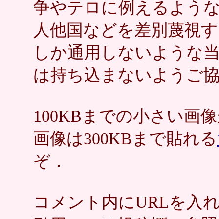
争やテロに例えるような
人他国などを差別蔑視す
しか通用しないような
は持ち込まないようご
100KBまでの小さい
画像は300KBまで貼れる
ぞ．
コメント内にURLを入