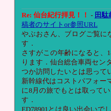
Re: 仙台紀行拝見！！
-
田駄
稿者のサイトor参照URL
やぶおさん、ブログご覧に
す．
さすがこの年齢になると、1
ります．仙台総合車両セン
つか訪問したいとは思って
新幹線代はコストパフォーマ
に8月の旅でもとは取って
す．
ED78901とは良い出会い