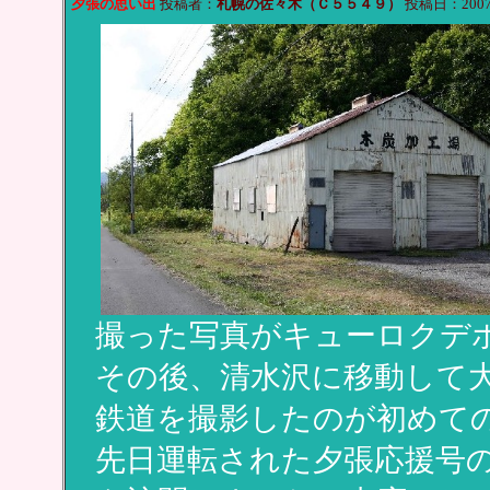
夕張の思い出
投稿者：
札幌の佐々木（Ｃ５５４９）
投稿日：2007/09
撮った写真がキューロクデ
その後、清水沢に移動して
鉄道を撮影したのが初めて
先日運転された夕張応援号