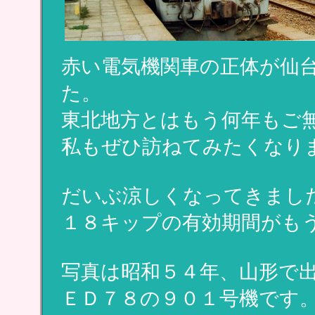
赤い電気機関車の正体が仙
た。
東北地方とはもう何年もご
私もぜひ訪ねてみたくなり
だいぶ涼しくなってきまし
１８キップの有効期間がも
写真は昭和５４年、山形で
ＥＤ７８の９０１号機です