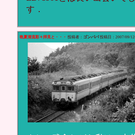
す．
晩夏清流彩々拝見と・・・
投稿者：
ゴンパパ
投稿日：2007/09/12(