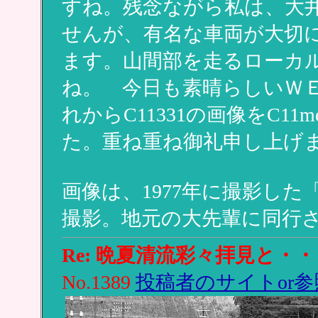
すね。残念ながら私は、大
せんが、有名な車両が大切
ます。山間部を走るローカ
ね。 今日も素晴らしいＷ
れからC11331の画像をC11
た。重ね重ね御礼申し上げ
画像は、1977年に撮影し
撮影。地元の大先輩に同行
Re: 晩夏清流彩々拝見と・・
No.1389
投稿者のサイトor参