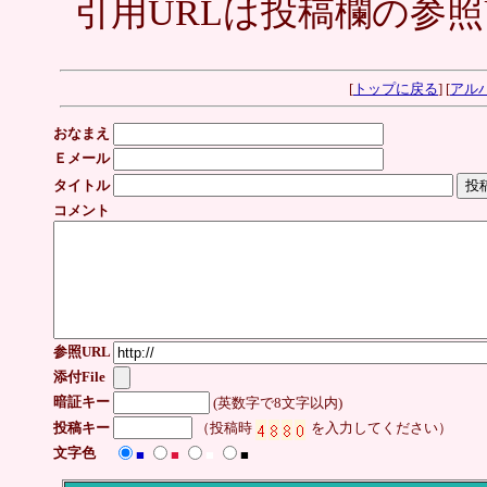
引用URLは投稿欄の参照
[
トップに戻る
] [
アル
おなまえ
Ｅメール
タイトル
コメント
参照URL
添付File
暗証キー
(英数字で8文字以内)
投稿キー
（投稿時
を入力してください）
文字色
■
■
■
■