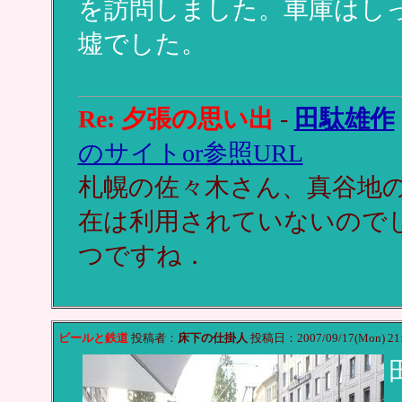
を訪問しました。車庫はし
墟でした。
Re: 夕張の思い出
-
田駄雄作
のサイトor参照URL
札幌の佐々木さん、真谷地
在は利用されていないので
つですね．
ビールと鉄道
投稿者：
床下の仕掛人
投稿日：2007/09/17(Mon) 21