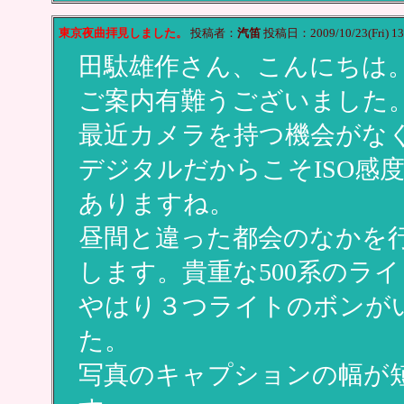
東京夜曲拝見しました。
投稿者：
汽笛
投稿日：2009/10/23(Fri) 13
田駄雄作さん、こんにちは
ご案内有難うございました
最近カメラを持つ機会がな
デジタルだからこそISO感
ありますね。
昼間と違った都会のなかを
します。貴重な500系のラ
やはり３つライトのボンが
た。
写真のキャプションの幅が