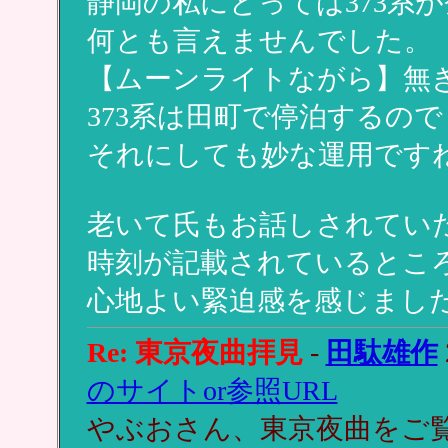
静岡の私にとっては373系
何とも言えませんでした。
【ムーンライトながら】無
373系は田町で停泊するの
それにしても妙な運用です
老いて氏もお話しされてい
時刻が記載されているとこ
心地よい緊迫感を感じまし
Re: 東京夜曲拝見
-
田駄雄作
のサイトor参照URL
やぶおさん、東京夜曲をご