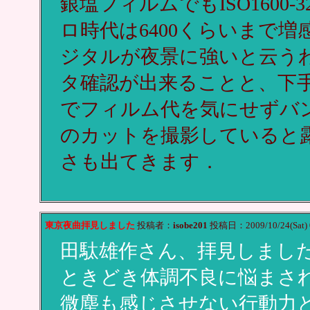
銀塩フィルムでもISO1600
ロ時代は6400くらいまで
ジタルが夜景に強いと云う
タ確認が出来ることと、下
でフィルム代を気にせずバ
のカットを撮影していると
さも出てきます．
東京夜曲拝見しました
投稿者：
isobe201
投稿日：2009/10/24(Sat) 
田駄雄作さん、拝見しまし
ときどき体調不良に悩まさ
微塵も感じさせない行動力