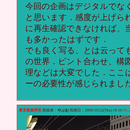
今回の企画はデジタルでな
と思います．感度が上げら
に再生確認できなければ、
も多かったはずです．
でも良く写る、とは云って
の世界．ピント合わせ、構図
理などは大変でした．ここ
ーの必要性が感じられまし
東京夜曲拝見
投稿者：
やぶお
投稿日：2009/10/22(Thu) 19:16
No.