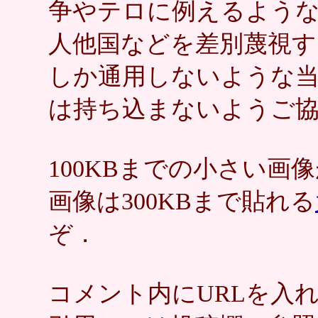
争やテロに例えるような
人他国などを差別蔑視す
しか通用しないような
は持ち込まないようご
100KBまでの小さい
画像は300KBまで貼れる
ぞ．
コメント内にURLを入