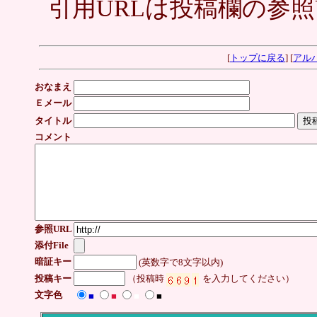
引用URLは投稿欄の参照
[
トップに戻る
] [
アル
おなまえ
Ｅメール
タイトル
コメント
参照URL
添付File
暗証キー
(英数字で8文字以内)
投稿キー
（投稿時
を入力してください）
文字色
■
■
■
■