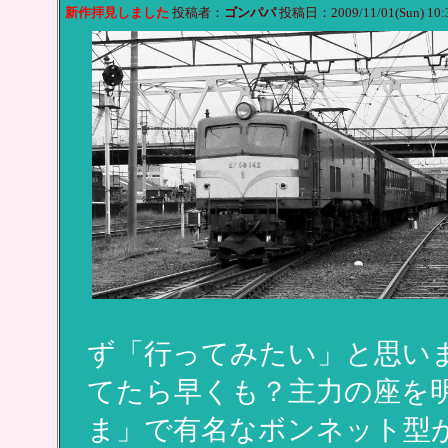
新作拝見しました
投稿者：
ゴンパパ
投稿日：2009/11/01(Sun) 10:
ず「行ってみたい」と思いま
てたら早くも？主力の座を
ま」で有名なボンネット型