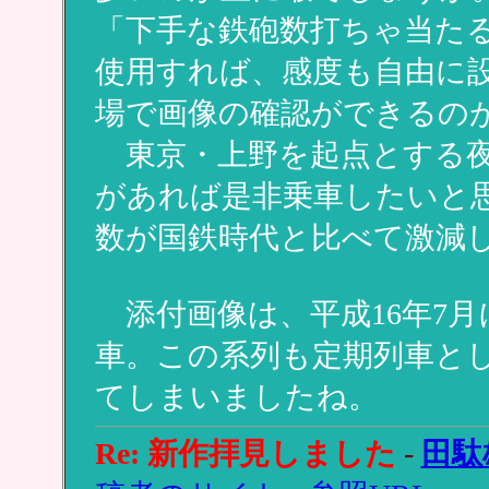
「下手な鉄砲数打ちゃ当た
使用すれば、感度も自由に
場で画像の確認ができるの
東京・上野を起点とする夜
があれば是非乗車したいと
数が国鉄時代と比べて激減
添付画像は、平成16年7月
車。この系列も定期列車と
てしまいましたね。
Re: 新作拝見しました
-
田駄