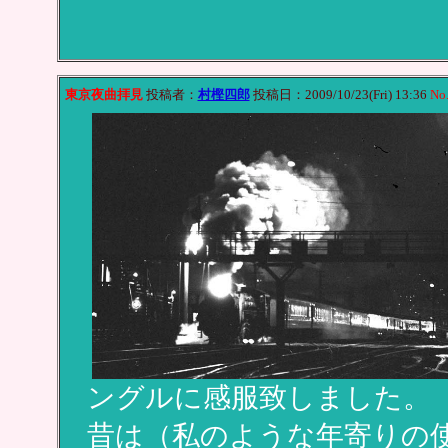
東京夜曲拝見
投稿者：
村樫四郎
投稿日：2009/10/23(Fri) 13:36
No
ングルに感服致しました。
昔は（私のような年寄りの