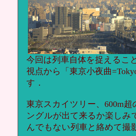
今回は列車自体を捉えるこ
視点から「東京小夜曲=Tokyo 
す．
東京スカイツリー、600m
ングルが出て来るか楽しみ
んでもない列車と絡めて撮