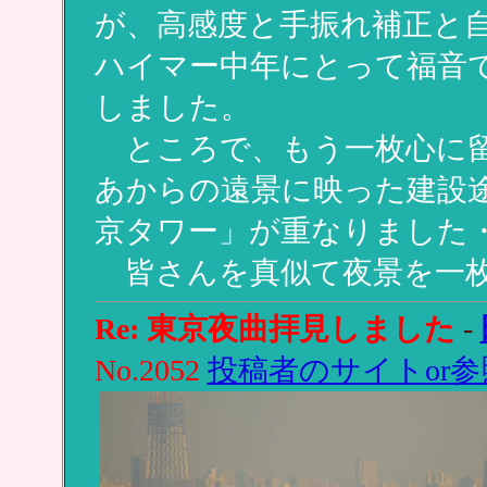
が、高感度と手振れ補正と
ハイマー中年にとって福音
しました。
ところで、もう一枚心に留
あからの遠景に映った建設途
京タワー」が重なりました
皆さんを真似て夜景を一枚
Re: 東京夜曲拝見しました
-
No.2052
投稿者のサイトor参