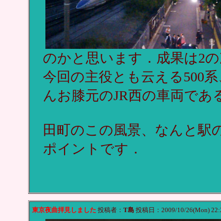
のかと思います．成果は2
今回の主役とも云える500
んお膝元のJR西の車両であ
田町のこの風景、なんと駅
ポイントです．
東京夜曲拝見しました
投稿者：
T島
投稿日：2009/10/26(Mon) 22: