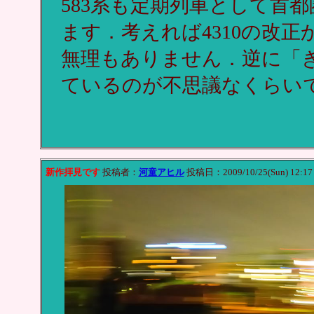
583系も定期列車として首
ます．考えれば4310の改
無理もありません．逆に「
ているのが不思議なくらい
新作拝見です
投稿者：
河童アヒル
投稿日：2009/10/25(Sun) 12:1