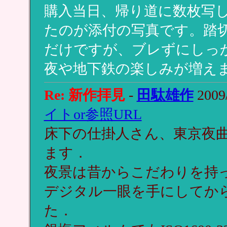
購入当日、帰り道に数枚写
たのが添付の写真です。踏
だけですが、ブレずにしっ
夜や地下鉄の楽しみが増え
Re: 新作拝見
-
田駄雄作
2009/
イトor参照URL
床下の仕掛人さん、東京夜
ます．
夜景は昔からこだわりを持
デジタル一眼を手にしてか
た．