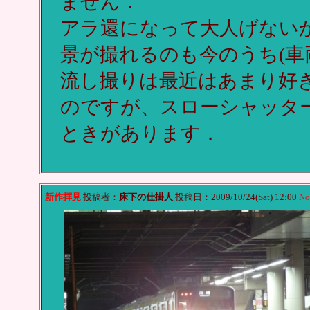
ません．
アラ還になって大人げないか
景が撮れるのも今のうち(車
流し撮りは最近はあまり好き
のですが、スローシャッタ
ときがあります．
新作拝見
投稿者：
床下の仕掛人
投稿日：2009/10/24(Sat) 12:00
No