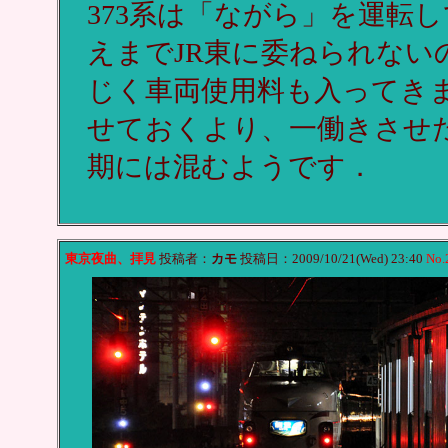
373系は「ながら」を運転
えまでJR東に委ねられないの
じく車両使用料も入ってき
せておくより、一働きさせた
期には混むようです．
東京夜曲、拝見
投稿者：
カモ
投稿日：2009/10/21(Wed) 23:40
No.