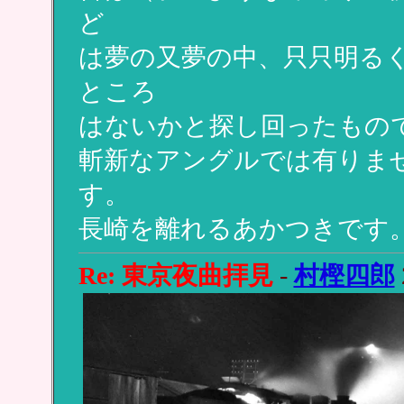
ど
は夢の又夢の中、只只明る
ところ
はないかと探し回ったもの
斬新なアングルでは有りま
す。
長崎を離れるあかつきです
Re: 東京夜曲拝見
-
村樫四郎