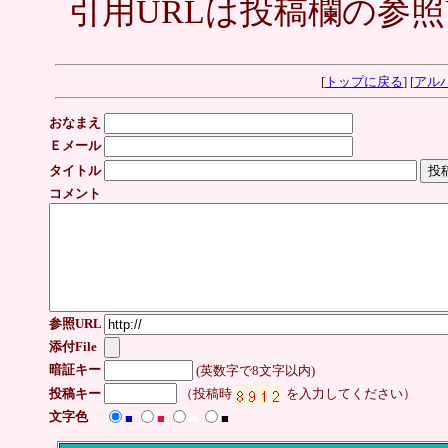
引用URLは投稿欄の参照
[
トップに戻る
] [
アル
おなまえ
Ｅメール
タイトル
コメント
参照URL
添付File
暗証キー
(英数字で8文字以内)
投稿キー
（投稿時
を入力してください）
文字色
■
■
■
■