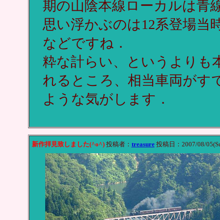
期の山陰本線ローカルは青
思い浮かぶのは12系登場当
などですね．
粋な計らい、というよりも本
れるところ、相当車両がす
ような気がします．
新作拝見致しました(^o^)
投稿者：
treasure
投稿日：2007/08/05(Su