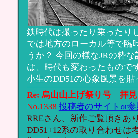
鉄時代は撮ったり乗ったりし
では地方のローカル等で臨
うか？ 今回の様なJRの粋
は、時代も変わったもので
小生のDD51の心象風景を貼っ
Re: 烏山山上げ祭り号 拝
No.1338
投稿者のサイトor参
RREさん、新作ご覧頂きあ
DD51+12系の取り合わ