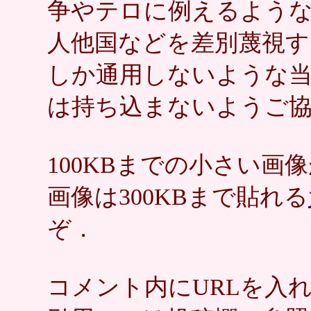
争やテロに例えるような
人他国などを差別蔑視す
しか通用しないような
は持ち込まないようご
100KBまでの小さい
画像は300KBまで貼れる
ぞ．
コメント内にURLを入