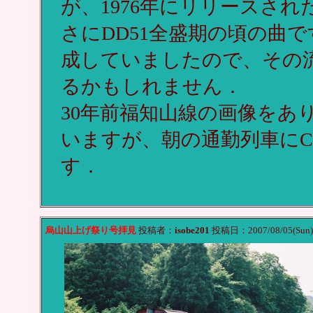
が、1976年にリリースされ
さにDD51全盛期の頃の曲で
成していましたので、その
るかもしれません．
30年前福知山線の画像をあ
いますが、朝の通勤列車にC1
す．
烏山山上げ祭り号拝見
投稿者：
isobe201
投稿日：2007/08/05(Sun)