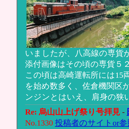
いましたが、八高線の専貨
添付画像はその頃の専貨５
この頃は高崎運転所には15両
を始め数多く、佐倉機関区か
ンジンとはいえ、肩身の狭
Re: 烏山山上げ祭り号拝見
-
No.1330
投稿者のサイトor参