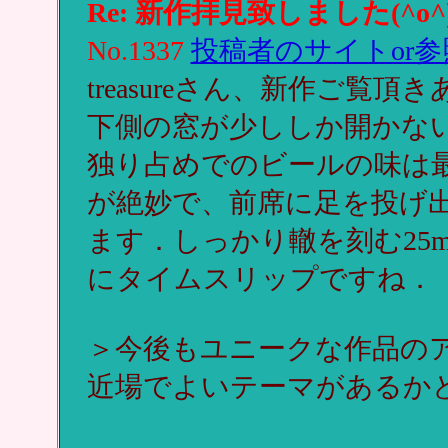
Re: 新作拝見致しました(^o^
No.1337
投稿者のサイトor参
treasureさん、新作ご覧
下側の窓が少ししか開かな
独り占めでのビールの味は最
が絶妙で、前席に足を投げ
ます．しっかり轍を刻む25
にタイムスリップですね．
＞今後もユニークな作品のアッ
近場でよいテーマがあるか