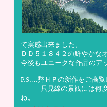
て実感出来ました。
ＤＤ５１８４２の鮮やかな
今後もユニークな作品のアップ
P.S.…弊ＨＰの新作をご
只見線の景観には何度訪
ね。