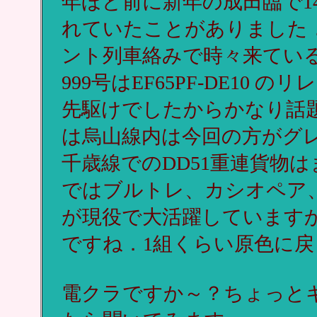
年ほど前に新年の成田臨で1
れていたことがありました
ント列車絡みで時々来てい
999号はEF65PF-DE1
先駆けでしたからかなり話
は烏山線内は今回の方がグ
千歳線でのDD51重連貨物
ではブルトレ、カシオペア、
が現役で大活躍しています
ですね．1組くらい原色に
電クラですか～？ちょっと