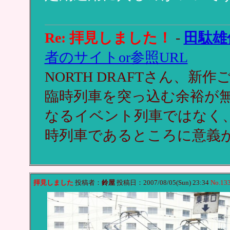
Re: 拝見しました！
-
田駄雄
者のサイトor参照URL
NORTH DRAFTさん、
臨時列車を突っ込む余裕が
なるイベント列車ではなく
時列車であるところに意義
拝見しました
投稿者：
鈴屋
投稿日：2007/08/05(Sun) 23:34
No.13