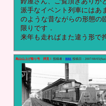
鈴屋さん、ご覧頂きありが
派手なイベント列車にはあ
のような昔ながらの形態の
限りです．
来年も走ればまた違う形で
烏山山上げ祭り号 拝見！
投稿者：
RRE
投稿日：2007/08/05(Sun)