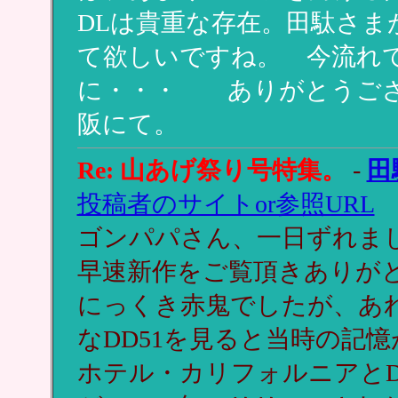
DLは貴重な存在。田駄さま
て欲しいですね。 今流れ
に・・・ ありがとうござ
阪にて。
Re: 山あげ祭り号特集。
-
田
投稿者のサイトor参照URL
ゴンパパさん、一日ずれま
早速新作をご覧頂きありが
にっくき赤鬼でしたが、あれ
なDD51を見ると当時の記
ホテル・カリフォルニアとD