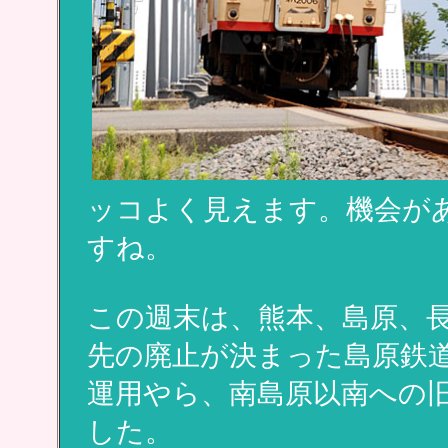
ッコよく見えます。機会が
すね。
この週末は、熊本、島原、
先の廃止が決まった島原鉄
運用やら、南島原以南への
した。