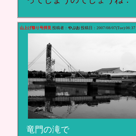
山上げ祭り号拝見
投稿者：
やぶお
投稿日：2007/08/07(Tue) 06:3
竜門の滝で