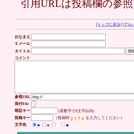
引用URLは投稿欄の参照
[
トップに戻る
] [
アル
おなまえ
Ｅメール
タイトル
コメント
参照URL
添付File
暗証キー
(英数字で8文字以内)
投稿キー
（投稿時
を入力してください）
文字色
■
■
■
■