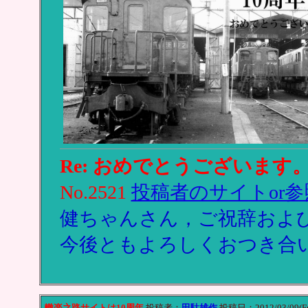
Re: おめでとうございます
No.2521
投稿者のサイトor参
健ちゃんさん，ご祝辞およ
今後ともよろしくおつき合
轍楽之路サイトは10周年
投稿者：
田駄雄作
投稿日：2012/03/09(Fri