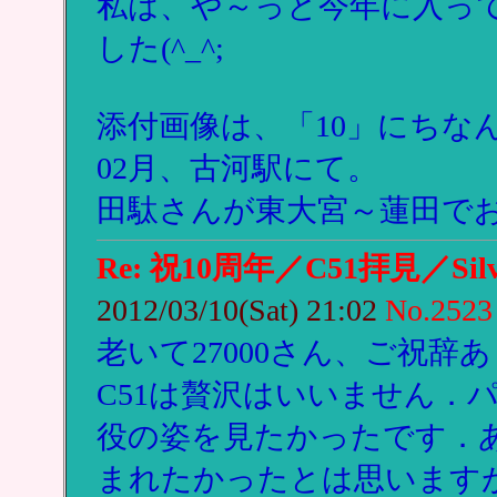
私は、や～っと今年に入っ
した(^_^;
添付画像は、「10」にちなんでE
02月、古河駅にて。
田駄さんが東大宮～蓮田で
Re: 祝10周年／C51拝見／Silv
2012/03/10(Sat) 21:02
No.2523
老いて27000さん、ご祝辞
C51は贅沢はいいません．
役の姿を見たかったです．あ
まれたかったとは思います