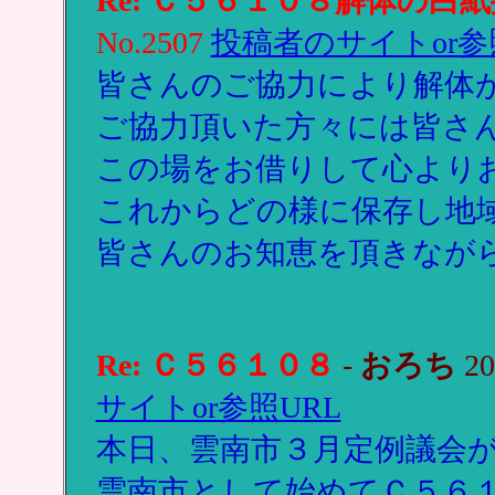
Re: Ｃ５６１０８解体の白
No.2507
投稿者のサイトor参
皆さんのご協力により解体
ご協力頂いた方々には皆さ
この場をお借りして心より
これからどの様に保存し地
皆さんのお知恵を頂きなが
Re: Ｃ５６１０８
-
おろち
20
サイトor参照URL
本日、雲南市３月定例議会
雲南市として始めてＣ５６