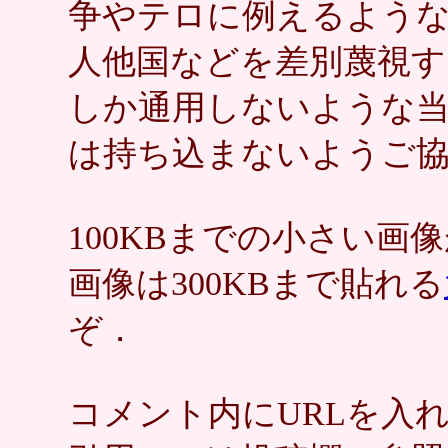
争やテロに例えるような
人他国などを差別蔑視す
しか通用しないような
は持ち込まないようご
100KBまでの小さい
画像は300KBまで貼れる
ぞ．
コメント内にURLを入