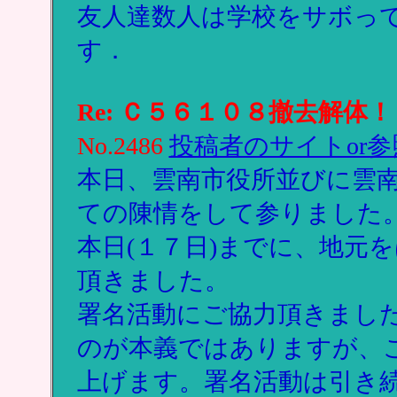
友人達数人は学校をサボっ
す．
Re: Ｃ５６１０８撤去解体！
No.2486
投稿者のサイトor参
本日、雲南市役所並びに雲
ての陳情をして参りました
本日(１７日)までに、地元
頂きました。
署名活動にご協力頂きまし
のが本義ではありますが、
上げます。署名活動は引き