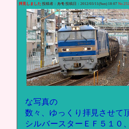
拝見しました
投稿者：
カモ
投稿日：2012/03/11(Sun) 18:07
No.25
な写真の
数々、ゆっくり拝見させて
シルバースターＥＦ５１０