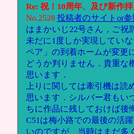
Re: 祝！10周年、及び新作
No.2528
投稿者のサイトor参
はまかいじ22号さん，ご祝
未だに1度しか実現していな
ペア」の到着ホームが変更に
どうか判りません．貴重な
思います．
上りに関しては牽引機は読
思います．シルバー君もい
ちに作品に残しておけば後
C51は梅小路での最後の活
いのですが、当時はまだ多