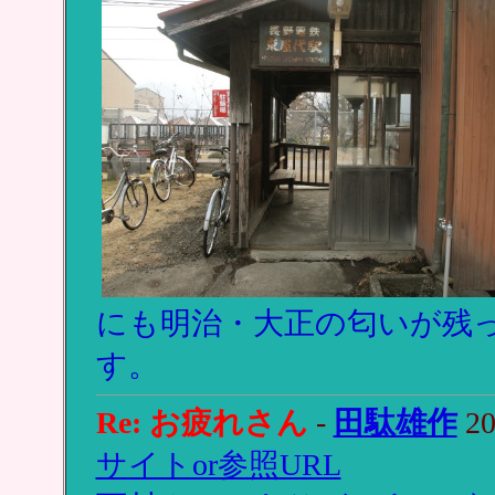
にも明治・大正の匂いが残
す。
Re: お疲れさん
-
田駄雄作
20
サイトor参照URL