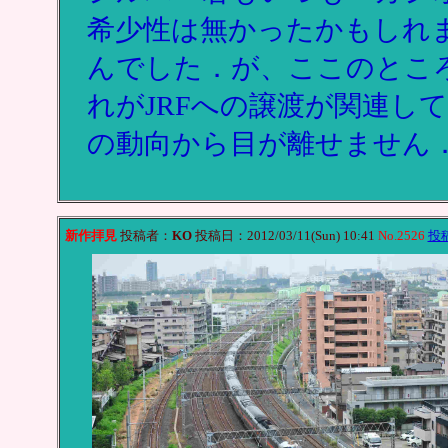
希少性は無かったかもしれ
んでした．が、ここのとこ
れがJRFへの譲渡が関連し
の動向から目が離せません
新作拝見
投稿者：
KO
投稿日：2012/03/11(Sun) 10:41
No.2526
投