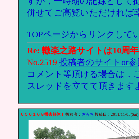
すが，一時期の記録として
併せてご高覧いただければ
TOPページからリンクして
Re: 轍楽之路サイトは10周年
No.2519
投稿者のサイトor参
コメント等頂ける場合は，
スレッドを立てて頂きます
Ｃ５６１０８撤去解体！
投稿者：
おろち
投稿日：2011/11/05(Sat) 