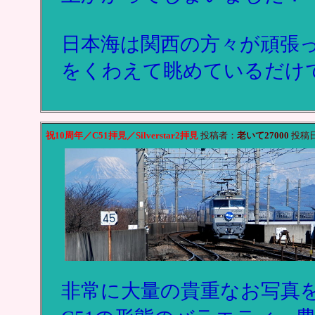
日本海は関西の方々が頑張
をくわえて眺めているだけ
祝10周年／C51拝見／Silverstar2拝見
投稿者：
老いて27000
投稿日：2
非常に大量の貴重なお写真