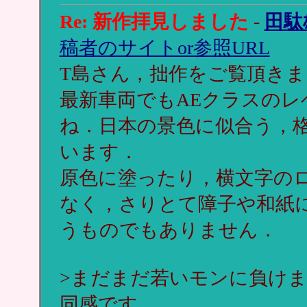
Re: 新作拝見しました
-
田駄
稿者のサイトor参照URL
T島さん，拙作をご覧頂き
最新車両でもAEクラスの
ね．日本の景色に似合う，
います．
原色に塗ったり，横文字の
なく，さりとて障子や和紙
うものでもありません．
>まだまだ若いモンに負け
同感です．