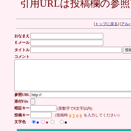
引用URLは投稿欄の参照
[
トップに戻る
] [
アル
おなまえ
Ｅメール
タイトル
コメント
参照URL
添付File
暗証キー
(英数字で8文字以内)
投稿キー
（投稿時
を入力してください）
文字色
■
■
■
■