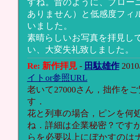
すね。昔のように、ブロー
ありません）と低感度フィ
いました。
素晴らしいお写真を拝見し
い、大変失礼致しました。
Re: 新作拝見
-
田駄雄作
2010/
イトor参照URL
老いて27000さん，拙作
す．
花と列車の場合，ピンを何
ね．詳細は企業秘密？です
らを必要以上にぼかすのは