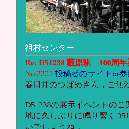
祖村センター
Re: D51238 藪原駅 100周
No.2222
投稿者のサイトor参
春日井のつばめさん，ご無
D51238の展示イベント
地に久しぶりに鳴り響くD5
いでしょうね．