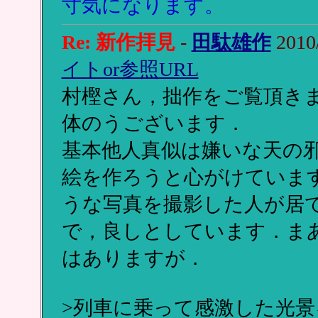
寸気になります。
Re: 新作拝見
-
田駄雄作
2010
イトor参照URL
村樫さん，拙作をご覧頂き
体のうございます．
基本他人真似は嫌いな天の
絵を作ろうと心がけていま
うな写真を撮影した人が居
で，良しとしています．ま
はありますが．
>列車に乗って感激した光