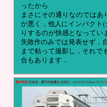
ったから
まさにその通りなのではあ
が悪く，他人にインパクト(
りするのが快感となってい
失敗作のみでは発表せず，
まで粘って撮影し，それで
合もあります．
新作拝見
投稿者：
床下の仕掛人
投稿日：2010/10/31(Sun) 16:13
N