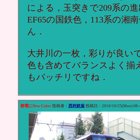
による，玉突きで209系の
EF65の国鉄色，113系の
ん．
大井川の一枚，彩りが良い
色も含めてバランスよく揃
もバッチリですね．
都電にNew Color
投稿者：
西村鉄翁
投稿日：2010/10/25(Mon) 08: