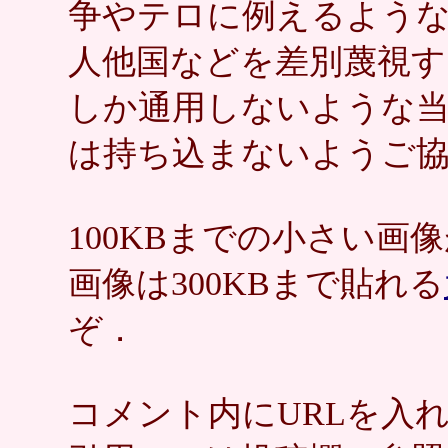
争やテロに例えるような
人他国などを差別蔑視す
しか通用しないような
は持ち込まないようご
100KBまでの小さい
画像は300KBまで貼れる
ぞ．
コメント内にURLを入