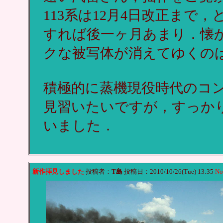
113系は12月4日改正ま
すれば後一ヶ月あまり．懐
クな被写体が消えてゆくの
積極的に蒸機現役時代のコ
見習いたいですが，すっか
いました．
新作拝見しました
投稿者：
T島
投稿日：2010/10/26(Tue) 13:35
No