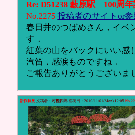
Re: D51238 藪原駅 100周
No.2275
投稿者のサイトor参
春日井のつばめさん，イベ
す．
紅葉の山をバックにいい感
汽笛，感涙ものですね．
ご報告ありがとうございま
新作拝見
投稿者：
村樫四郎
投稿日：2010/11/01(Mon) 12:05
No.2