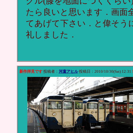
グル(膝を地面につくくらい)
たら良いと思います．画面全
てあげて下さい．と偉そう
礼しました．
新作拝見です
投稿者：
河童アヒル
投稿日：2010/10/30(Sat) 12:31