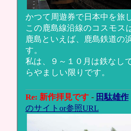
かつて周遊券で日本中を旅
この鹿島線沿線のコスモス
鹿島といえば、鹿島鉄道の
す。
私は、９～１０月は鉄なし
らやましい限りです。
Re: 新作拝見です
-
田駄雄作
のサイトor参照URL