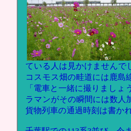
ている人は見かけませんで
コスモス畑の畦道には鹿島
「電車と一緒に撮りましょ
ラマンがその瞬間には数人
貨物列車の通過時刻は書か
千葉駅での113系3並び，