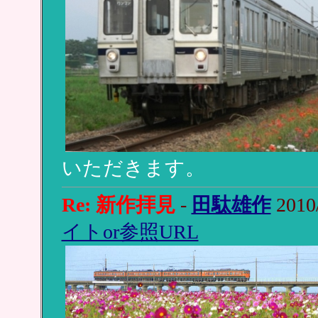
いただきます。
Re: 新作拝見
-
田駄雄作
2010
イトor参照URL