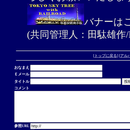
バナーは
(共同管理人：田駄雄作/K
[
トップに戻る
] [
アル
おなまえ
Ｅメール
タイトル
コメント
参照URL