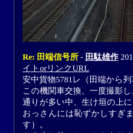
Re: 田端信号所
-
田駄雄作
201
イトorリンクURL
安中貨物5781レ（田端から
この機関車交換、一度撮影し
通りが多い中、生け垣の上に
おっさんには恥ずかしすぎ
す）。