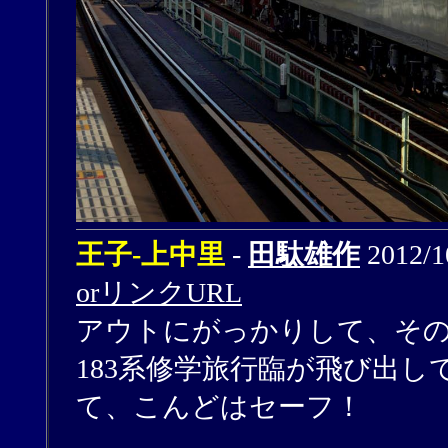
王子-上中里
-
田駄雄作
2012/1
orリンクURL
アウトにがっかりして、そ
183系修学旅行臨が飛び出
て、こんどはセーフ！