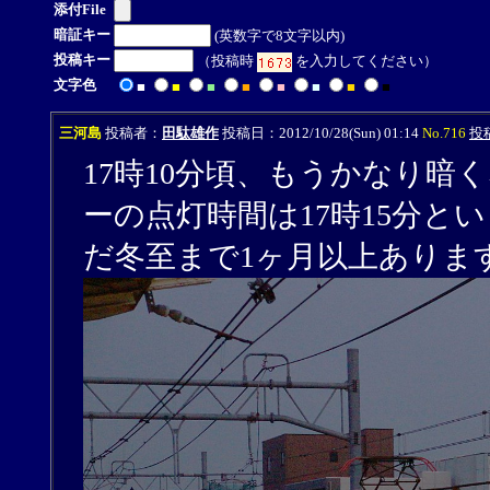
添付File
暗証キー
(英数字で8文字以内)
投稿キー
（投稿時
を入力してください）
文字色
■
■
■
■
■
■
■
■
三河島
投稿者：
田駄雄作
投稿日：2012/10/28(Sun) 01:14
No.716
投
17時10分頃、もうかなり
ーの点灯時間は17時15分
だ冬至まで1ヶ月以上ありま