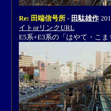
Re: 田端信号所
-
田駄雄作
201
イトorリンクURL
E5系+E3系の「はやて・こ