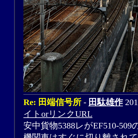
Re: 田端信号所
-
田駄雄作
201
イトorリンクURL
安中貨物5388レがEF510-
機関車はすぐに切り離されて