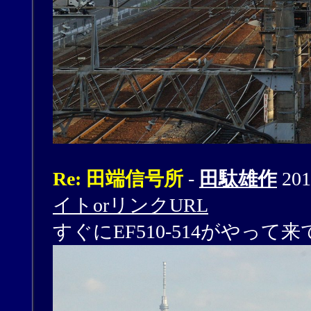
Re: 田端信号所
-
田駄雄作
201
イトorリンクURL
すぐにEF510-514がやっ