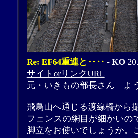
Re: EF64重連と‥‥
-
KO
201
サイトorリンクURL
元・いきもの部長さん よ
飛鳥山へ通じる渡線橋から
フェンスの網目が細かいの
脚立をお使いでしょうか。