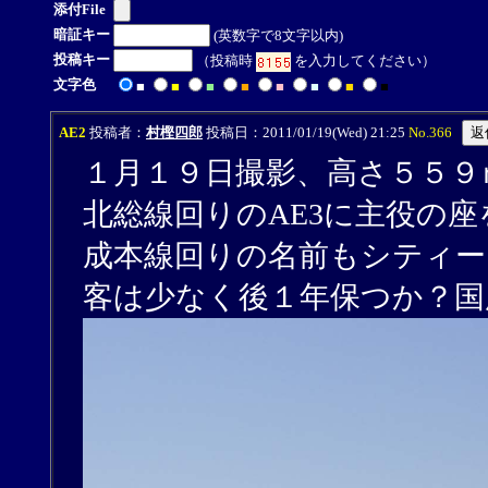
添付File
暗証キー
(英数字で8文字以内)
投稿キー
（投稿時
を入力してください）
文字色
■
■
■
■
■
■
■
■
AE2
投稿者：
村樫四郎
投稿日：2011/01/19(Wed) 21:25
No.366
１月１９日撮影、高さ５５９
北総線回りのAE3に主役の
成本線回りの名前もシティー
客は少なく後１年保つか？国