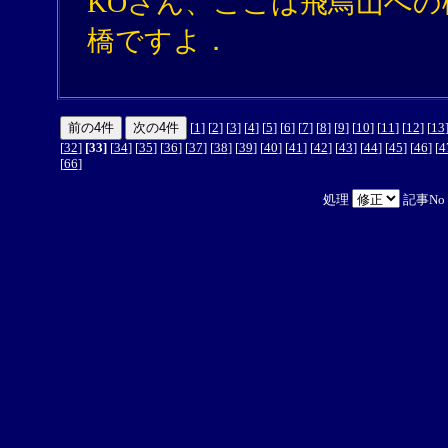
KOさん、ここは飛鳥山へ
橋ですよ．
[
1
] [
2
] [
3
] [
4
] [
5
] [
6
] [
7
] [
8
] [
9
] [
10
] [
11
] [
12
] [
13
[
32
]
[33]
[
34
] [
35
] [
36
] [
37
] [
38
] [
39
] [
40
] [
41
] [
42
] [
43
] [
44
] [
45
] [
46
] [
4
[
66
]
処理
記事No