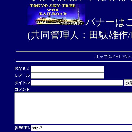
バナーは
(共同管理人：田駄雄作/K
[
トップに戻る
] [
アル
おなまえ
Ｅメール
タイトル
コメント
参照URL