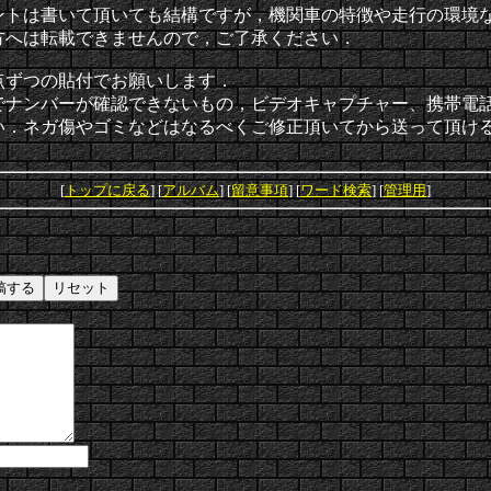
ントは書いて頂いても結構ですが，機関車の特徴や走行の環境
方へは転載できませんので，ご了承ください．
点ずつの貼付でお願いします．
でナンバーが確認できないもの，ビデオキャプチャー、携帯電
い．ネガ傷やゴミなどはなるべくご修正頂いてから送って頂け
[
トップに戻る
] [
アルバム
] [
留意事項
] [
ワード検索
] [
管理用
]