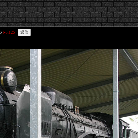
06
No.125