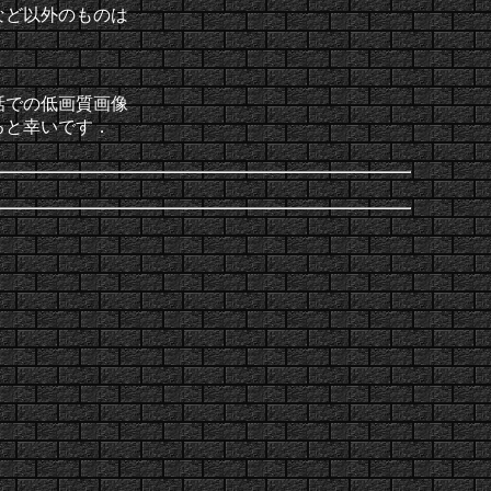
など以外のものは
話での低画質画像
ると幸いです．