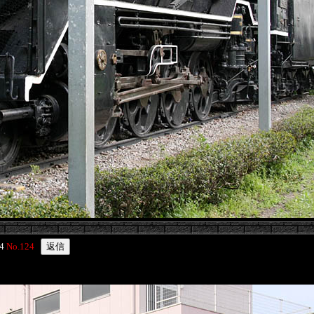
04
No.124