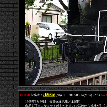
C11160
投稿者：
村樫四郞
投稿日：2012/05/14(Mon) 22:54
No.
1968年9月30日 佐世保線武雄／永尾間
永尾を頂点にサミット越えがあるので武雄から補機が付く