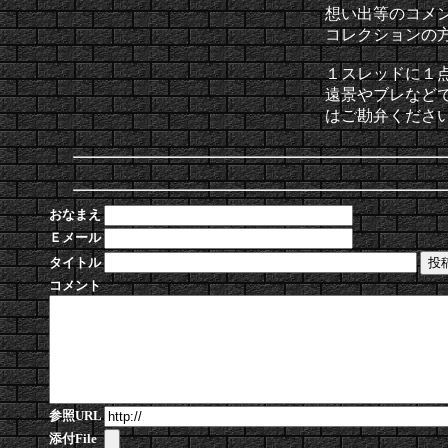
想い出等のコメ
コレクションの
１スレッドに１
遠景やブレなど
はご勘弁くださ
おなまえ
Ｅメール
タイトル
コメント
参照URL
添付File