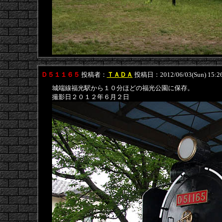
Ｄ５１１６５
投稿者：
ＴＡＤＡ
投稿日：2012/06/03(Sun) 15:2
城端線福光駅から１０分ほどの福光公園に保存。
撮影日２０１２年６月２日