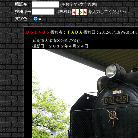
暗証キー
(英数字で8文字以内)
投稿キー
（投稿時
を入力してください）
文字色
■
Ｄ５１４８５
投稿者：
ＴＡＤＡ
投稿日：2012/06/13(Wed) 14:
延岡市大瀬街区公園に保存。
撮影日 ２０１２年４月２４日