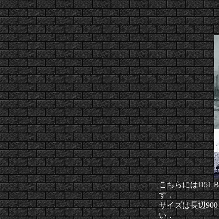
こちらにはD51 Bo
す．
サイズは長辺90
い．