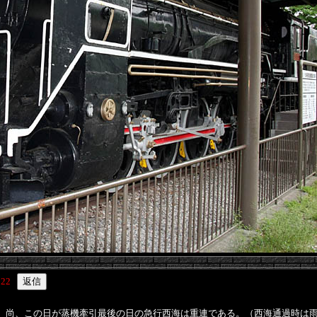
122
。尚、この日が蒸機牽引最後の日の急行西海は重連である。（西海通過時は