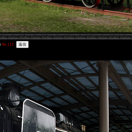
6
No.123