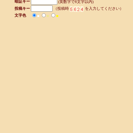
暗証キー
(英数字で8文字以内)
投稿キー
（投稿時
を入力してください）
文字色
■
■
■