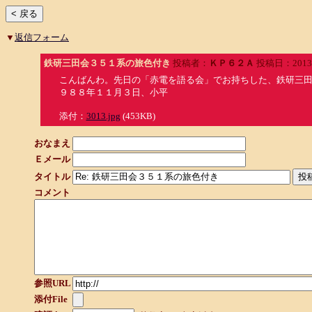
▼
返信フォーム
鉄研三田会３５１系の旅色付き
投稿者：
ＫＰ６２Ａ
投稿日：2013/09
こんばんわ。先日の「赤電を語る会」でお持ちした、鉄研三
９８８年１１月３日、小平
添付：
3013.jpg
(453KB)
おなまえ
Ｅメール
タイトル
コメント
参照URL
添付File