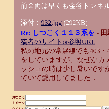
前２両は早くも金谷トンネ
添付：
932.jpg
(292KB)
Re: しつこく１１３系を
-
田
稿者のサイトor参照URL
私の地元の常磐線でも403・
をしていますが、なぜかカ
ッシュの時は少し暑いです
ていて愛用してました．
おなまえ
Ｅメール
タイトル