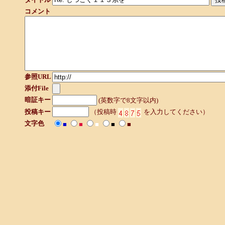
コメント
参照URL
添付File
暗証キー
(英数字で8文字以内)
投稿キー
（投稿時
を入力してください）
文字色
■
■
■
■
■