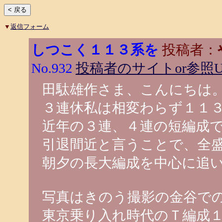
▼
返信フォーム
しつこく１１３系を
投稿者：
No.932
投稿者のサイトor参照U
田駄雄作さま、こんにちは
３連休私は相変わらず１１
近年の３連、４連の短編成
引退間近と言うことで、全
朝夕の長大編成を中心に追
写真はきのう撮影の金谷で
東京乗り入れ時代のＴ編成