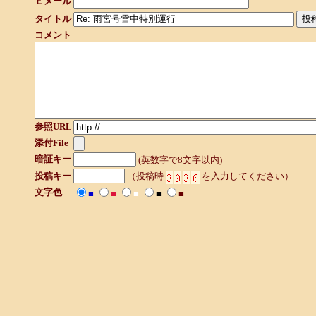
Ｅメール
タイトル
コメント
参照URL
添付File
暗証キー
(英数字で8文字以内)
投稿キー
（投稿時
を入力してください）
文字色
■
■
■
■
■