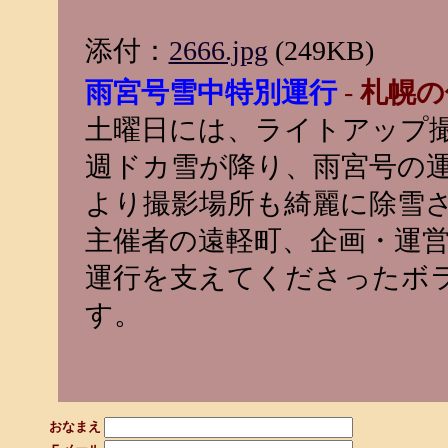
添付：
2666.jpg
(249KB)
雨宮号雪中特別運行
-
札幌の
土曜日には、ライトアップ
週ドカ雪が降り、雨宮号の
より撮影場所も綺麗に除雪
主催者の遠軽町、企画・運
運行を支えてくださったボ
す。
おなまえ