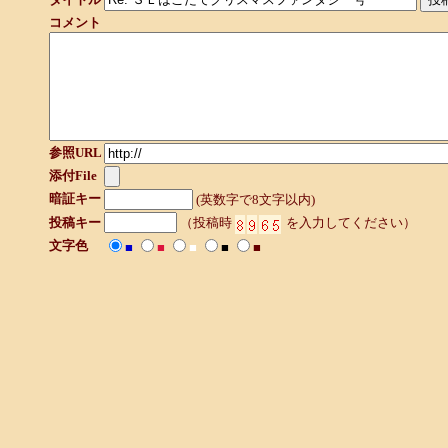
コメント
参照URL
添付File
暗証キー
(英数字で8文字以内)
投稿キー
（投稿時
を入力してください）
文字色
■
■
■
■
■