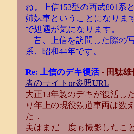
ね。上信153型の西武801
姉妹車ということになりま
で処遇が気になります。
昔、上信を訪問した際の写
系。昭和44年です。
Re: 上信のデキ復活
-
田駄雄
者のサイトor参照URL
大正13年製のデキが復活し
り年上の現役鉄道車両は数
た．
実はまだ一度も撮影したこ