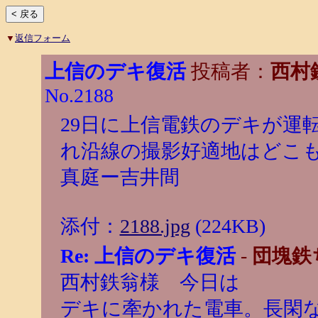
▼
返信フォーム
上信のデキ復活
投稿者：
西村
No.2188
29日に上信電鉄のデキが運
れ沿線の撮影好適地はどこ
真庭ー吉井間
添付：
2188.jpg
(224KB)
Re: 上信のデキ復活
-
団塊鉄
西村鉄翁様 今日は
デキに牽かれた電車。長閑な