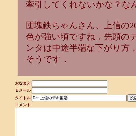
牽引してくれないかな？な
団塊鉄ちゃんさん、上信の2
色が強い頃ですね．先頭の
ンタは中途半端な下がり方
そうです．
おなまえ
Ｅメール
タイトル
コメント