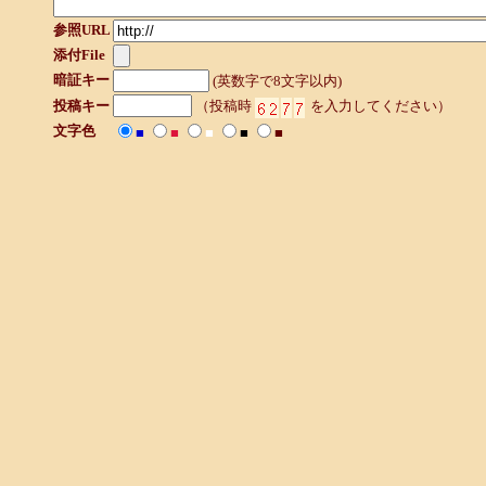
参照URL
添付File
暗証キー
(英数字で8文字以内)
投稿キー
（投稿時
を入力してください）
文字色
■
■
■
■
■