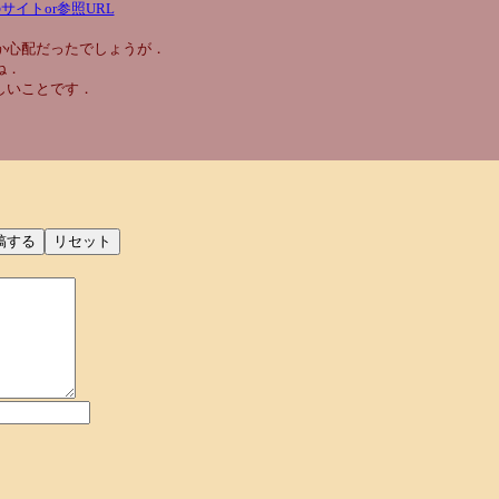
サイトor参照URL
か心配だったでしょうが．
ね．
しいことです．