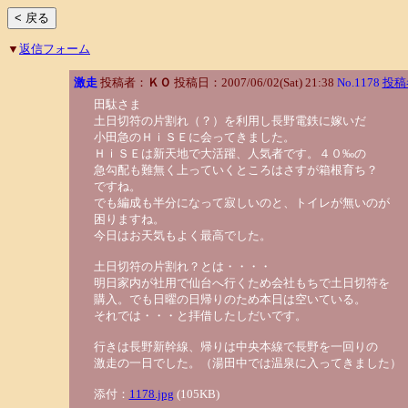
▼
返信フォーム
激走
投稿者：
ＫＯ
投稿日：2007/06/02(Sat) 21:38
No.1178
投稿
田駄さま
土日切符の片割れ（？）を利用し長野電鉄に嫁いだ
小田急のＨｉＳＥに会ってきました。
ＨｉＳＥは新天地で大活躍、人気者です。４０‰の
急勾配も難無く上っていくところはさすが箱根育ち？
ですね。
でも編成も半分になって寂しいのと、トイレが無いのが
困りますね。
今日はお天気もよく最高でした。
土日切符の片割れ？とは・・・・
明日家内が社用で仙台へ行くため会社もちで土日切符を
購入。でも日曜の日帰りのため本日は空いている。
それでは・・・と拝借したしだいです。
行きは長野新幹線、帰りは中央本線で長野を一回りの
激走の一日でした。（湯田中では温泉に入ってきました）
添付：
1178.jpg
(105KB)