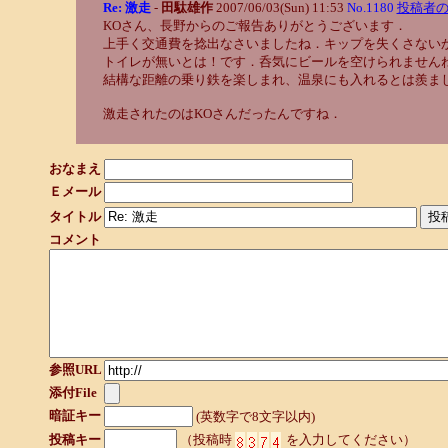
Re: 激走
-
田駄雄作
2007/06/03(Sun) 11:53
No.1180
投稿者の
KOさん、長野からのご報告ありがとうございます．
上手く交通費を捻出なさいましたね．キップを失くさない
トイレが無いとは！です．呑気にビールを空けられません
結構な距離の乗り鉄を楽しまれ、温泉にも入れるとは羨ま
激走されたのはKOさんだったんですね．
おなまえ
Ｅメール
タイトル
コメント
参照URL
添付File
暗証キー
(英数字で8文字以内)
投稿キー
（投稿時
を入力してください）